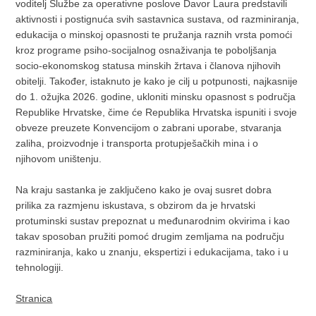
voditelj Službe za operativne poslove Davor Laura predstavili
aktivnosti i postignuća svih sastavnica sustava, od razminiranja,
edukacija o minskoj opasnosti te pružanja raznih vrsta pomoći
kroz programe psiho-socijalnog osnaživanja te poboljšanja
socio-ekonomskog statusa minskih žrtava i članova njihovih
obitelji. Također, istaknuto je kako je cilj u potpunosti, najkasnije
do 1. ožujka 2026. godine, ukloniti minsku opasnost s područja
Republike Hrvatske, čime će Republika Hrvatska ispuniti i svoje
obveze preuzete Konvencijom o zabrani uporabe, stvaranja
zaliha, proizvodnje i transporta protupješačkih mina i o
njihovom uništenju.
Na kraju sastanka je zaključeno kako je ovaj susret dobra
prilika za razmjenu iskustava, s obzirom da je hrvatski
protuminski sustav prepoznat u međunarodnim okvirima i kao
takav sposoban pružiti pomoć drugim zemljama na području
razminiranja, kako u znanju, ekspertizi i edukacijama, tako i u
tehnologiji.
Stranica