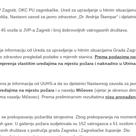
 Zagreb, OKC PU zagrebačke, Ured za upravljanje u hitnim situacija
iša, Nastavni zavod za javno zdravstvo „Dr. Andrija Štampar“ i djelatnic
45 vozila iz JVP-a Zagreb i broj dobrovoljnih vatrogasnih društava.
je informaciju od Ureda za upravljanje u hitnim situacijama Grada Zag
o zdravstvo pregledali podatke s mjernih stanica.
Prema podacima n
jerenja vlastitim uređajima na mjestu požara i naknadno u Utrin
jena je informacija od UUHS-a da su djelatnici Nastavnog zavoda za ja
uređajima
na mjestu požara
i u naselju
Mičevec
(vjetar je skrenuo dim
ma naselju Mičevec). Prema preliminarnim rezultatima
nisu pronađen
pilo se prekopavanju požarišta strojevima. Zbog prekopavanja na momen
ah gasi. U gašenju požara sudjelovala su 152 vatrogasca s 51 vozilom 
gasnih društava s područja grada Zagreba i Zagrebačke županije. Dio