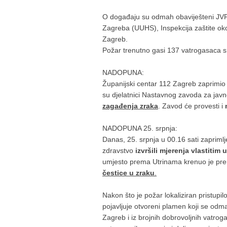
O događaju su odmah obaviješteni JVP
Zagreba (UUHS), Inspekcija zaštite okol
Zagreb.
Požar trenutno gasi 137 vatrogasaca s 
NADOPUNA:
Županijski centar 112 Zagreb zaprimio 
su djelatnici Nastavnog zavoda za javn
zagađenja zraka
. Zavod će provesti i
m
NADOPUNA 25. srpnja:
Danas, 25. srpnja u 00.16 sati zapriml
zdravstvo
izvršili mjerenja vlastitim 
umjesto prema Utrinama krenuo je pre
čestice u zraku
.
Nakon što je požar lokaliziran pristu
pojavljuje otvoreni plamen koji se odm
Zagreb i iz brojnih dobrovoljnih vatro