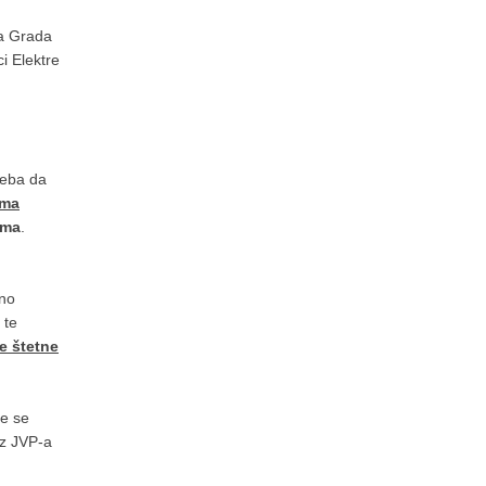
ma Grada
i Elektre
reba da
ema
ama
.
vno
 te
e štetne
te se
iz JVP-a