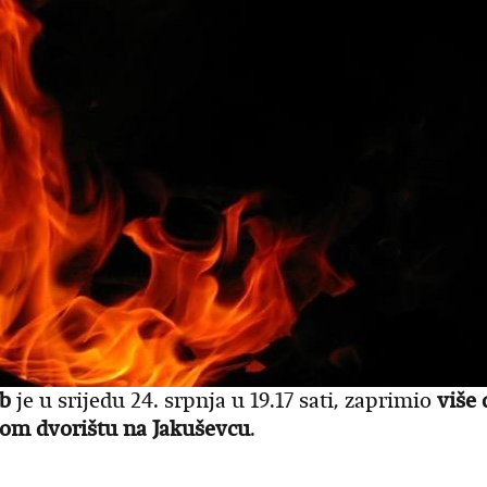
eb
je u srijedu 24. srpnja u 19.17 sati, zaprimio
više 
žom dvorištu na Jakuševcu
.