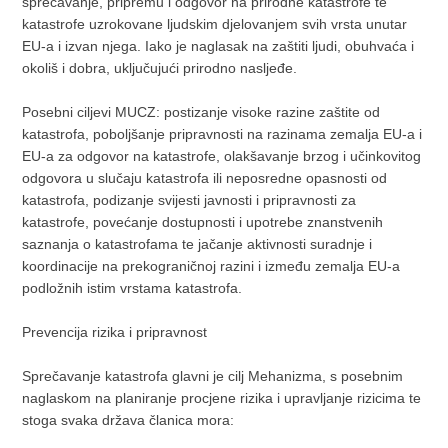
sprečavanje, pripremu i odgovor na prirodne katastrofe te
katastrofe uzrokovane ljudskim djelovanjem svih vrsta unutar
EU-a i izvan njega. Iako je naglasak na zaštiti ljudi, obuhvaća i
okoliš i dobra, uključujući prirodno nasljeđe.
Posebni ciljevi MUCZ: postizanje visoke razine zaštite od
katastrofa, poboljšanje pripravnosti na razinama zemalja EU-a i
EU-a za odgovor na katastrofe, olakšavanje brzog i učinkovitog
odgovora u slučaju katastrofa ili neposredne opasnosti od
katastrofa, podizanje svijesti javnosti i pripravnosti za
katastrofe, povećanje dostupnosti i upotrebe znanstvenih
saznanja o katastrofama te jačanje aktivnosti suradnje i
koordinacije na prekograničnoj razini i između zemalja EU-a
podložnih istim vrstama katastrofa.
Prevencija rizika i pripravnost
Sprečavanje katastrofa glavni je cilj Mehanizma, s posebnim
naglaskom na planiranje procjene rizika i upravljanje rizicima te
stoga svaka država članica mora: