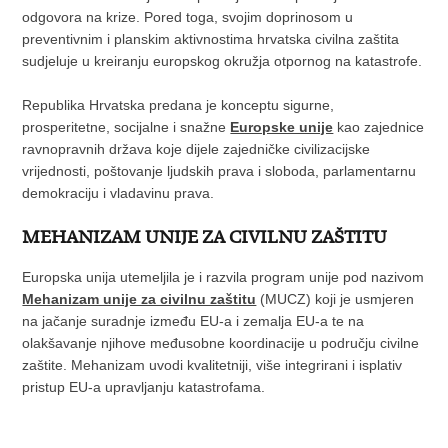
odgovora na krize. Pored toga, svojim doprinosom u
preventivnim i planskim aktivnostima hrvatska civilna zaštita
sudjeluje u kreiranju europskog okružja otpornog na katastrofe.
Republika Hrvatska predana je konceptu sigurne,
prosperitetne, socijalne i snažne
Europske unije
kao zajednice
ravnopravnih država koje dijele zajedničke civilizacijske
vrijednosti, poštovanje ljudskih prava i sloboda, parlamentarnu
demokraciju i vladavinu prava.
MEHANIZAM UNIJE ZA CIVILNU ZAŠTITU
Europska unija utemeljila je i razvila program unije pod nazivom
Mehanizam unije za civilnu zaštitu
(MUCZ) koji je usmjeren
na jačanje suradnje između EU-a i zemalja EU-a te na
olakšavanje njihove međusobne koordinacije u području civilne
zaštite. Mehanizam uvodi kvalitetniji, više integrirani i isplativ
pristup EU-a upravljanju katastrofama.