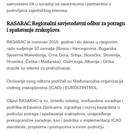
samostalno i/ili u suradnji sa saveznicima i partnerima u
područjima zajedničkog interesa.
RASARAC Regionalni savjetodavni odbor za potragu
i spašavanje zrakoplova
RASARAC je osnovan 2016. godine i do danas u njegovom
radu sudjeluje 10 zemalja (Bosna i Hercegovina, Bugarska,
Sjeverna Makedonija, Crna Gora, Srbija, Slovačka, Slovenija,
Hrvatska, Češka i Mađarska). Osim toga, Albanija i Grčka
izrazile su interes za pridruživanje.
Osnivanje ovog odbora podržali su Međunarodna organizacija
civilnog zrakoplovstva (ICAO) i EUROCONTROL.
Ciljevi RASARAC-a su, između ostalog, međusobna suradnja i
podrška državama članicama, izgradnja i razvoj kapaciteta u
području potrage i spašavanja zrakoplova, unapređenje
prekogranične suradnje, kao i podrška u implementaciji ICAO
standarda, propisima i postupcima u ovom području.