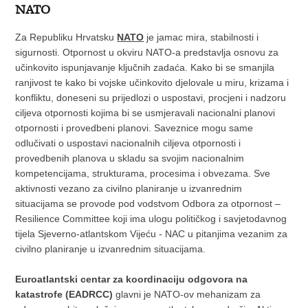
NATO
Za Republiku Hrvatsku
NATO
je jamac mira, stabilnosti i
sigurnosti. Otpornost u okviru NATO-a predstavlja osnovu za
učinkovito ispunjavanje ključnih zadaća. Kako bi se smanjila
ranjivost te kako bi vojske učinkovito djelovale u miru, krizama i
konfliktu, doneseni su prijedlozi o uspostavi, procjeni i nadzoru
ciljeva otpornosti kojima bi se usmjeravali nacionalni planovi
otpornosti i provedbeni planovi. Saveznice mogu same
odlučivati o uspostavi nacionalnih ciljeva otpornosti i
provedbenih planova u skladu sa svojim nacionalnim
kompetencijama, strukturama, procesima i obvezama. Sve
aktivnosti vezano za civilno planiranje u izvanrednim
situacijama se provode pod vodstvom Odbora za otpornost –
Resilience Committee koji ima ulogu političkog i savjetodavnog
tijela Sjeverno-atlantskom Vijeću - NAC u pitanjima vezanim za
civilno planiranje u izvanrednim situacijama.
Euroatlantski centar za koordinaciju odgovora na
katastrofe (EADRCC)
glavni je NATO-ov mehanizam za