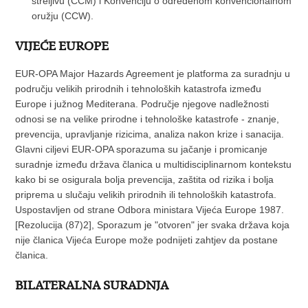
streljivu (CCM) i Konvenciju o određenom konvencionalnom
oružju (CCW).
VIJEĆE EUROPE
EUR-OPA Major Hazards Agreement je platforma za suradnju u
području velikih prirodnih i tehnoloških katastrofa između
Europe i južnog Mediterana. Područje njegove nadležnosti
odnosi se na velike prirodne i tehnološke katastrofe - znanje,
prevencija, upravljanje rizicima, analiza nakon krize i sanacija.
Glavni ciljevi EUR-OPA sporazuma su jačanje i promicanje
suradnje između država članica u multidisciplinarnom kontekstu
kako bi se osigurala bolja prevencija, zaštita od rizika i bolja
priprema u slučaju velikih prirodnih ili tehnoloških katastrofa.
Uspostavljen od strane Odbora ministara Vijeća Europe 1987.
[Rezolucija (87)2], Sporazum je "otvoren" jer svaka država koja
nije članica Vijeća Europe može podnijeti zahtjev da postane
članica.
BILATERALNA SURADNJA