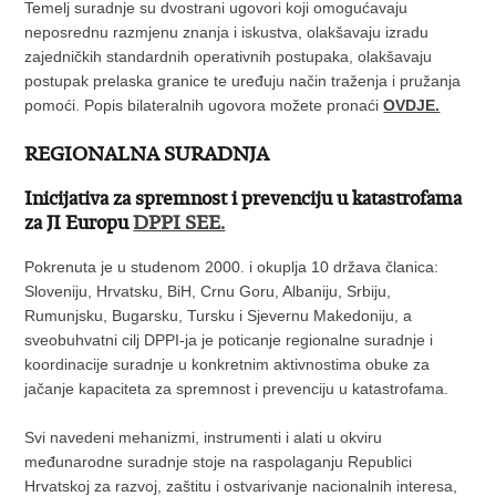
Temelj suradnje su dvostrani ugovori koji omogućavaju
neposrednu razmjenu znanja i iskustva, olakšavaju izradu
zajedničkih standardnih operativnih postupaka, olakšavaju
postupak prelaska granice te uređuju način traženja i pružanja
pomoći. Popis bilateralnih ugovora možete pronaći
OVDJE.
REGIONALNA SURADNJA
Inicijativa za spremnost i prevenciju u katastrofama
za JI Europu
DPPI SEE.
Pokrenuta je u studenom 2000. i okuplja 10 država članica:
Sloveniju, Hrvatsku, BiH, Crnu Goru, Albaniju, Srbiju,
Rumunjsku, Bugarsku, Tursku i Sjevernu Makedoniju, a
sveobuhvatni cilj DPPI-ja je poticanje regionalne suradnje i
koordinacije suradnje u konkretnim aktivnostima obuke za
jačanje kapaciteta za spremnost i prevenciju u katastrofama.
Svi navedeni mehanizmi, instrumenti i alati u okviru
međunarodne suradnje stoje na raspolaganju Republici
Hrvatskoj za razvoj, zaštitu i ostvarivanje nacionalnih interesa,