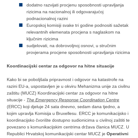
dodatno razvijati procjenu sposobnosti upravljanja
rizicima na nacionalnoj ili odgovarajućoj
podnacionalnoj razini
Europskoj komisiji svake tri godine podnositi sažetak
relevantnih elemenata procjena s naglaskom na
ključnim rizicima
sudjelovati, na dobrovoljnoj osnovi, u stručnim
provjerama procjene sposobnosti upravljanja rizicima
Koordinacijski centar za odgovor na hitne situacije
Kako bi se poboljšala pripravnost i odgovor na katastrofe na
razini EU-a, uspostavljen je u okviru Mehanizma unije za civilnu
zaštitu (MUCZ) Koordinacijski centar za odgovor na hitne
situacije -
The Emergency Response Coordination Centre
(ERCC) koji djeluje 24 sata dnevno, sedam dana tjedno, a
kojim upravlja Komisija u Bruxellesu. ERCC je komunikacijsko i
koordinacijsko čvorište dostupno sudionicima u civilnoj zaštiti te
povezano s komunikacijskim centrima država članica MUCZ. U
Republici Hrvatskoj komunikacijski centar MUCZ je
Operativni