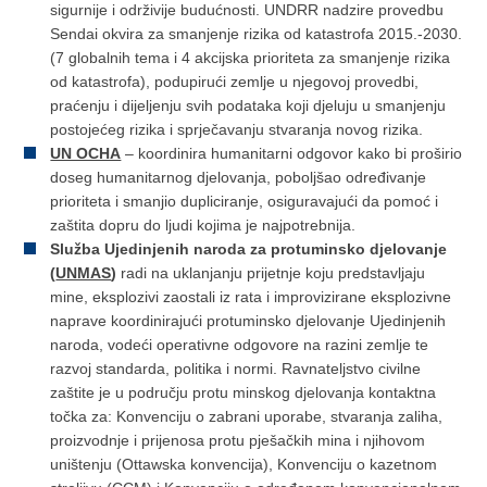
sigurnije i održivije budućnosti. UNDRR nadzire provedbu
Sendai okvira za smanjenje rizika od katastrofa 2015.-2030.
(7 globalnih tema i 4 akcijska prioriteta za smanjenje rizika
od katastrofa), podupirući zemlje u njegovoj provedbi,
praćenju i dijeljenju svih podataka koji djeluju u smanjenju
postojećeg rizika i sprječavanju stvaranja novog rizika.
UN OCHA
– koordinira humanitarni odgovor kako bi proširio
doseg humanitarnog djelovanja, poboljšao određivanje
prioriteta i smanjio dupliciranje, osiguravajući da pomoć i
zaštita dopru do ljudi kojima je najpotrebnija.
Služba Ujedinjenih naroda za protuminsko djelovanje
(
UNMAS
)
radi na uklanjanju prijetnje koju predstavljaju
mine, eksplozivi zaostali iz rata i improvizirane eksplozivne
naprave koordinirajući protuminsko djelovanje Ujedinjenih
naroda, vodeći operativne odgovore na razini zemlje te
razvoj standarda, politika i normi. Ravnateljstvo civilne
zaštite je u području protu minskog djelovanja kontaktna
točka za: Konvenciju o zabrani uporabe, stvaranja zaliha,
proizvodnje i prijenosa protu pješačkih mina i njihovom
uništenju (Ottawska konvencija), Konvenciju o kazetnom