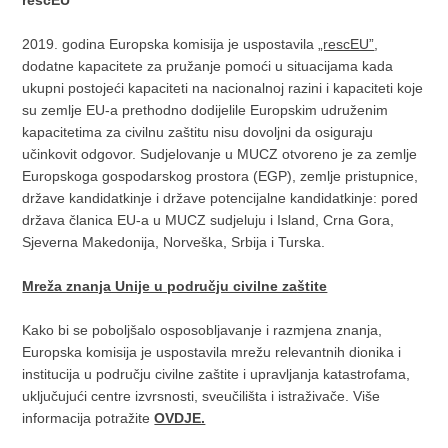
rescEU
2019. godina Europska komisija je uspostavila
„rescEU”
,
dodatne kapacitete za pružanje pomoći u situacijama kada
ukupni postojeći kapaciteti na nacionalnoj razini i kapaciteti koje
su zemlje EU-a prethodno dodijelile Europskim udruženim
kapacitetima za civilnu zaštitu nisu dovoljni da osiguraju
učinkovit odgovor. Sudjelovanje u MUCZ otvoreno je za zemlje
Europskoga gospodarskog prostora (EGP), zemlje pristupnice,
države kandidatkinje i države potencijalne kandidatkinje: pored
država članica EU-a u MUCZ sudjeluju i Island, Crna Gora,
Sjeverna Makedonija, Norveška, Srbija i Turska.
Mreža znanja Unije u području civilne zaštite
Kako bi se poboljšalo osposobljavanje i razmjena znanja,
Europska komisija je uspostavila mrežu relevantnih dionika i
institucija u području civilne zaštite i upravljanja katastrofama,
uključujući centre izvrsnosti, sveučilišta i istraživače. Više
informacija potražite
OVDJE.