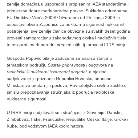
zemlje domaćina u usporedbi s propisanim IAEA standardima i
primjerima dobre međunarodne prakse. Sukladno odredbama
EU Direktive Vijeća 2009/71/Euratom od 25. lipnja 2009. o
uspostavi okvira Zajednice za nuklearnu sigurnost nuklearnih
postrojenja, sve zemlje članice obvezne su svakih deset godina
provesti samoprocjenu zakonodavnog okvira i nadležnih tijela
te osigurati međunarodni pregled istih, tj. provesti IRRS misiju.
Gospođa Popović bila je zadužena za analizu stanja u
tematskom području
Sustav pripravnosti i odgovora na
radiološki ili nuklearni izvanredni događaj,
a njezino
sudjelovanje je priznanje Republici Hrvatskoj odnosno
Ministarstvu unutarnjih poslova, Ravnateljstvu civilne zaštite u
smislu prepoznavanja stručnjaka iz područja radiološke i
nuklearne sigurnosti.
U IRRS misiji sudjelovali su i stručnjaci iz Slovenije, Danske,
Zimbabvea, Irske, Francuske, Republike Češke, Italije, Grčke i
Kube, pod vodstvom IAEA koordinatora.