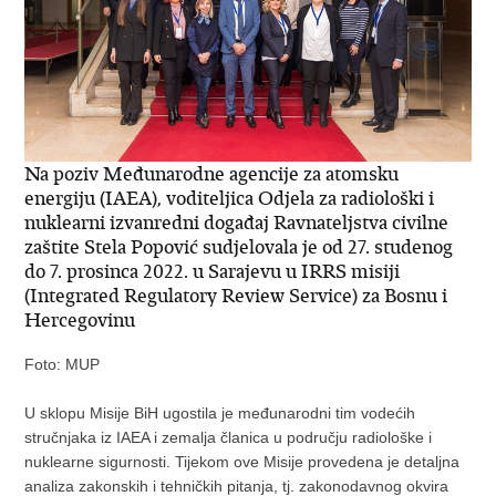
Na poziv Međunarodne agencije za atomsku
energiju (IAEA), voditeljica Odjela za radiološki i
nuklearni izvanredni događaj Ravnateljstva civilne
zaštite Stela Popović sudjelovala je od 27. studenog
do 7. prosinca 2022. u Sarajevu u IRRS misiji
(Integrated Regulatory Review Service) za Bosnu i
Hercegovinu
Foto: MUP
U sklopu Misije BiH ugostila je međunarodni tim vodećih
stručnjaka iz IAEA i zemalja članica u području radiološke i
nuklearne sigurnosti. Tijekom ove Misije provedena je detaljna
analiza zakonskih i tehničkih pitanja, tj. zakonodavnog okvira