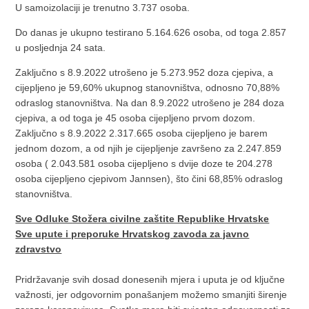
U samoizolaciji je trenutno 3.737 osoba.
Do danas je ukupno testirano 5.164.626 osoba, od toga 2.857
u posljednja 24 sata.
Zaključno s 8.9.2022 utrošeno je 5.273.952 doza cjepiva, a
cijepljeno je 59,60% ukupnog stanovništva, odnosno 70,88%
odraslog stanovništva. Na dan 8.9.2022 utrošeno je 284 doza
cjepiva, a od toga je 45 osoba cijepljeno prvom dozom.
Zaključno s 8.9.2022 2.317.665 osoba cijepljeno je barem
jednom dozom, a od njih je cijepljenje završeno za 2.247.859
osoba ( 2.043.581 osoba cijepljeno s dvije doze te 204.278
osoba cijepljeno cjepivom Jannsen), što čini 68,85% odraslog
stanovništva.
Sve Odluke Stožera civilne zaštite Republike Hrvatske
Sve upute i preporuke Hrvatskog zavoda za javno
zdravstvo
Pridržavanje svih dosad donesenih mjera i uputa je od ključne
važnosti, jer odgovornim ponašanjem možemo smanjiti širenje