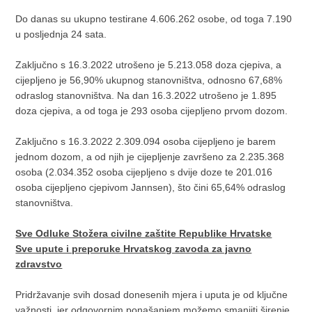
Do danas su ukupno testirane 4.606.262 osobe, od toga 7.190
u posljednja 24 sata.
Zaključno s 16.3.2022 utrošeno je 5.213.058 doza cjepiva, a
cijepljeno je 56,90% ukupnog stanovništva, odnosno 67,68%
odraslog stanovništva. Na dan 16.3.2022 utrošeno je 1.895
doza cjepiva, a od toga je 293 osoba cijepljeno prvom dozom.
Zaključno s 16.3.2022 2.309.094 osoba cijepljeno je barem
jednom dozom, a od njih je cijepljenje završeno za 2.235.368
osoba (2.034.352 osoba cijepljeno s dvije doze te 201.016
osoba cijepljeno cjepivom Jannsen), što čini 65,64% odraslog
stanovništva.
Sve Odluke Stožera civilne zaštite Republike Hrvatske
Sve upute i preporuke Hrvatskog zavoda za javno
zdravstvo
Pridržavanje svih dosad donesenih mjera i uputa je od ključne
važnosti, jer odgovornim ponašanjem možemo smanjiti širenje