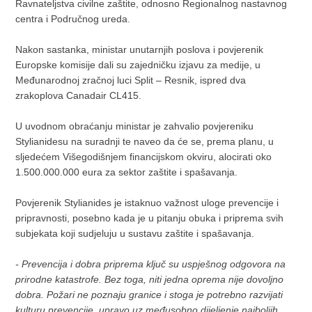
Ravnateljstva civilne zaštite, odnosno Regionalnog nastavnog
centra i Područnog ureda.
Nakon sastanka, ministar unutarnjih poslova i povjerenik
Europske komisije dali su zajedničku izjavu za medije, u
Međunarodnoj zračnoj luci Split – Resnik, ispred dva
zrakoplova Canadair CL415.
U uvodnom obraćanju ministar je zahvalio povjereniku
Stylianidesu na suradnji te naveo da će se, prema planu, u
sljedećem Višegodišnjem financijskom okviru, alocirati oko
1.500.000.000 eura za sektor zaštite i spašavanja.
Povjerenik Stylianides je istaknuo važnost uloge prevencije i
pripravnosti, posebno kada je u pitanju obuka i priprema svih
subjekata koji sudjeluju u sustavu zaštite i spašavanja.
​- Prevencija i dobra priprema ključ su uspješnog odgovora na
prirodne katastrofe. Bez toga, niti jedna oprema nije dovoljno
dobra. Požari ne poznaju granice i stoga je potrebno razvijati
kulturu prevencije, upravo uz međusobno dijeljenje najboljih