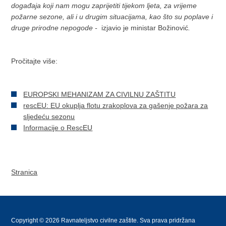
događaja koji nam mogu zaprijetiti tijekom ljeta, za vrijeme
požarne sezone, ali i u drugim situacijama, kao što su poplave i
druge prirodne nepogode -
izjavio je ministar Božinović
.
Pročitajte više:
EUROPSKI MEHANIZAM ZA CIVILNU ZAŠTITU
rescEU: EU okuplja flotu zrakoplova za gašenje požara za
sljedeću sezonu
Informacije o RescEU
Stranica
Copyright © 2026 Ravnateljstvo civilne zaštite. Sva prava pridržana