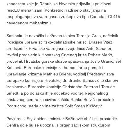
kapaciteta koje je Republika Hrvatska prijavila u prijelazni
rescEU mehanizam. Konkretno, radi se o stavljanju na
raspolaganje dva vatrogasna zrakoplova tipa Canadair CL415
navedenom mehanizmu.
Sastanku je nazočila i državna tajnica Terezija Gras, načelnik
Policijske uprave splitsko-dalmatinske mr.sc. Dražen Vitez,
predsjednik Hrvatske vatrogasne zajednice Ante Sanader,
izvršni predsjednik Hrvatskog Crvenog križa Robert Markt,
pročelnik Hrvatske gorske službe spašavanja Josip Granić, šef
Kabineta Europske komisije za humanitarnu pomoć i
upravljanje krizama Mathieu Briens, voditelj Predstavništva
Europske komisije u Hrvatskoj dr. Branko Baričević te članovi
izaslanstva Europske komisije Christophe Pateron i Tom de
Smedt, a po dolasku ih je dočekao voditelj Regionalnog
nastavnog centra za civilnu zaštitu Ranko Britvić i pročelnik
Područnog ureda civilne zaštite Split Srđan Kuščević.
Povjerenik Stylianides i ministar Božinović obišli su prostorije
Centra gdje su se upoznali s organizacijskom strukturom