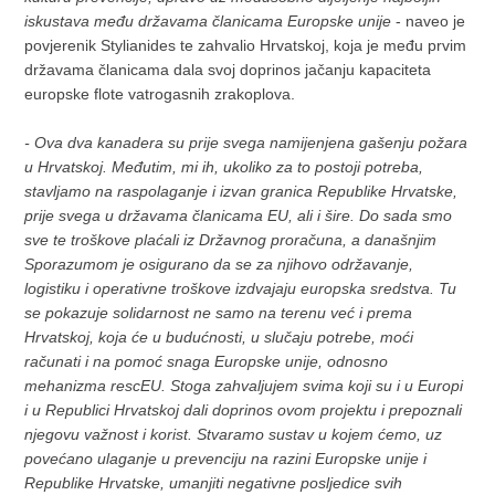
iskustava među državama članicama Europske unije
- naveo je
povjerenik Stylianides te zahvalio Hrvatskoj, koja je među prvim
državama članicama dala svoj doprinos jačanju kapaciteta
europske flote vatrogasnih zrakoplova.
- Ova dva kanadera su prije svega namijenjena gašenju požara
u Hrvatskoj. Međutim, mi ih, ukoliko za to postoji potreba,
stavljamo na raspolaganje i izvan granica Republike Hrvatske,
prije svega u državama članicama EU, ali i šire. Do sada smo
sve te troškove plaćali iz Državnog proračuna, a današnjim
Sporazumom je osigurano da se za njihovo održavanje,
logistiku i operativne troškove izdvajaju europska sredstva. Tu
se pokazuje solidarnost ne samo na terenu već i prema
Hrvatskoj, koja će u budućnosti, u slučaju potrebe, moći
računati i na pomoć snaga Europske unije, odnosno
mehanizma rescEU. Stoga zahvaljujem svima koji su i u Europi
i u Republici Hrvatskoj dali doprinos ovom projektu i prepoznali
njegovu važnost i korist. Stvaramo sustav u kojem ćemo, uz
povećano ulaganje u prevenciju na razini Europske unije i
Republike Hrvatske, umanjiti negativne posljedice svih