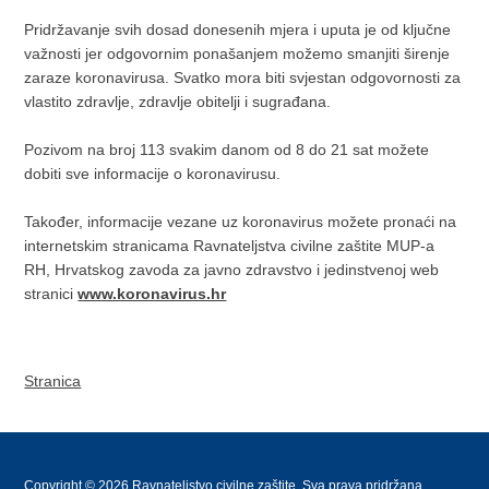
Pridržavanje svih dosad donesenih mjera i uputa je od ključne
važnosti jer odgovornim ponašanjem možemo smanjiti širenje
zaraze koronavirusa. Svatko mora biti svjestan odgovornosti za
vlastito zdravlje, zdravlje obitelji i sugrađana.
Pozivom na broj 113 svakim danom od 8 do 21 sat možete
dobiti sve informacije o koronavirusu.
Također, informacije vezane uz koronavirus možete pronaći na
internetskim stranicama Ravnateljstva civilne zaštite MUP-a
RH, Hrvatskog zavoda za javno zdravstvo i jedinstvenoj web
stranici
www.koronavirus.hr
Stranica
Copyright © 2026 Ravnateljstvo civilne zaštite. Sva prava pridržana