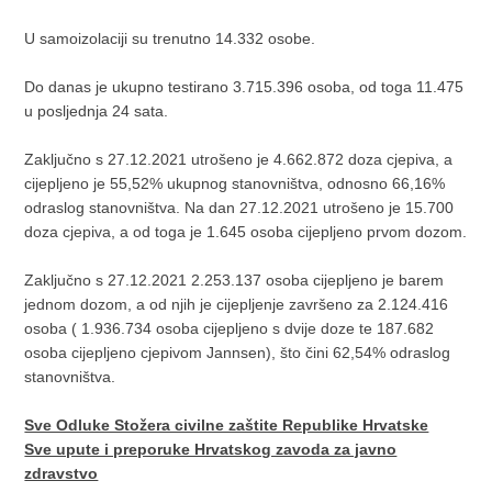
U samoizolaciji su trenutno 14.332 osobe.
Do danas je ukupno testirano 3.715.396 osoba, od toga 11.475
u posljednja 24 sata.
Zaključno s 27.12.2021 utrošeno je 4.662.872 doza cjepiva, a
cijepljeno je 55,52% ukupnog stanovništva, odnosno 66,16%
odraslog stanovništva. Na dan 27.12.2021 utrošeno je 15.700
doza cjepiva, a od toga je 1.645 osoba cijepljeno prvom dozom.
Zaključno s 27.12.2021 2.253.137 osoba cijepljeno je barem
jednom dozom, a od njih je cijepljenje završeno za 2.124.416
osoba ( 1.936.734 osoba cijepljeno s dvije doze te 187.682
osoba cijepljeno cjepivom Jannsen), što čini 62,54% odraslog
stanovništva.
Sve Odluke Stožera civilne zaštite Republike Hrvatske
Sve upute i preporuke Hrvatskog zavoda za javno
zdravstvo