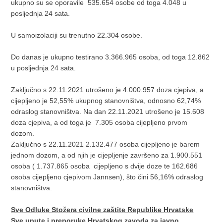
ukupno su se oporavile 535.654 osobe od toga 4.048 u
posljednja 24 sata.
U samoizolaciji su trenutno 22.304 osobe.
Do danas je ukupno testirano 3.366.965 osoba, od toga 12.862
u posljednja 24 sata.
Zaključno s 22.11.2021 utrošeno je 4.000.957 doza cjepiva, a
cijepljeno je 52,55% ukupnog stanovništva, odnosno 62,74%
odraslog stanovništva. Na dan 22.11.2021 utrošeno je 15.608
doza cjepiva, a od toga je 7.305 osoba cijepljeno prvom
dozom.
Zaključno s 22.11.2021 2.132.477 osoba cijepljeno je barem
jednom dozom, a od njih je cijepljenje završeno za 1.900.551
osoba ( 1.737.865 osoba cijepljeno s dvije doze te 162.686
osoba cijepljeno cjepivom Jannsen), što čini 56,16% odraslog
stanovništva.
Sve Odluke Stožera civilne zaštite Republike Hrvatske
Sve upute i preporuke Hrvatskog zavoda za javno