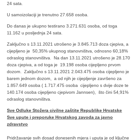
24 sata.
U samoizolaciji je trenutno 27.658 osoba.
Do danas je ukupno testirano 3.271.631 osoba, od toga
11.162 u posljednja 24 sata.
Zaključno s 13.11.2021 utrošeno je 3.845.713 doza cjepiva, a
cijepljeno je 50,35% ukupnog stanovništva, odnosno 60,18%
odraslog stanovništva. Na dan 13.11.2021 utrošeno je 28.170
doza cjepiva, a od toga je 19.198 osoba cijepljeno prvom
dozom. Zaključno s 13.11.2021 2.043.475 osoba cijepljeno je
barem jednom dozom, a od njih je cijepljenje završeno za
1.857.649 osoba ( 1.717.475 osoba cijepljeno s dvije doze te
140.174 osoba cijepljeno cjepivom Jannsen), što čini 54,91%
odraslog stanovništva.
Sve Odluke Stožera civilne zaštite Republike Hrvatske
Sve upute i preporuke Hrvatskog zavoda za javno
zdravstvo
Pridržavanje svih dosad donesenih mjera i uputa je od ključne