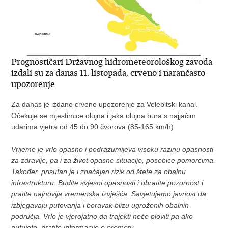
Prognostičari Državnog hidrometeorološkog zavoda
izdali su za danas 11. listopada, crveno i narančasto
upozorenje
Za danas je izdano crveno upozorenje za Velebitski kanal.
Očekuje se mjestimice olujna i jaka olujna bura s najjačim
udarima vjetra od 45 do 90 čvorova (85-165 km/h).
Vrijeme je vrlo opasno i podrazumijeva visoku razinu opasnosti
za zdravlje, pa i za život opasne situacije, posebice pomorcima.
Također, prisutan je i značajan rizik od štete za obalnu
infrastrukturu. Budite svjesni opasnosti i obratite pozornost i
pratite najnovija vremenska izvješća. Savjetujemo javnost da
izbjegavaju putovanja i boravak blizu ugroženih obalnih
područja. Vrlo je vjerojatno da trajekti neće ploviti pa ako
putujete, pratite informacije o prometu.