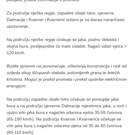
Za područje riječke regije, zapadne obale Istre, sjeverne
Dalmacije i Kvarner i Kvarnerić izdano je za danas narančasto
upozorenje.
Na području riječke regije očekuje se jaka, podno Velebita i
olujna bura, poslijepodne će malo oslabiti. Najjači udari vjetra >
120 km/h.
Budite spremni na poremećaje, oštećenja konstrukcija i rizik od
ozljeda zbog iščupanih stabala, polomljenih grana te letećih
krhotina. Moguć je prekid prometa i prekid opskrbe električnom
energijom.
Na području zapadne obale Istre očekuje se ponegdje jaka
bura a na području sjeverne Dalmacije mjestimice jaka, u noći i
ujutro vrlo jaka bura s najjačim udarima vjetra 35-55 čvorova
(65-100 km/h). Na području Kvarner i Kvarnerića očekuje se
vrlo jaka bura s najjačim udarima vjetra od 35 do 60 čvorova
(65-110 km/h).