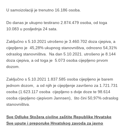
U samoizolaciji je trenutno 16.186 osoba.
Do danas je ukupno testirano 2.874.479 osoba, od toga
10.083 u posljednja 24 sata.
Zaključno s 5.10.2021 utrošeno je 3.460.702 doza cjepiva, a
cijepljeno je 45,28% ukupnog stanovništva, odnosno 54,31%
odraslog stanovništva. Na dan 5.10.2021. utrošeno je 8.144
doza cjepiva, a od toga je 5.073 osoba cijepljeno prvom
dozom.
Zaključno s 5.10.2021 1.837.585 osoba cijepljeno je barem
jednom dozom, a od njih je cijepljenje završeno za 1.721.731
osoba (1.623.117 osoba cijepljeno s dvije doze te 98.614
osoba cijepljeno cjepivom Jannsen), što čini 50,97% odraslog
stanovništva.
Sve Odluke Stožera civilne zaštite Republike Hrvatske
Sve upute i preporuke Hrvatskog zavoda za javno