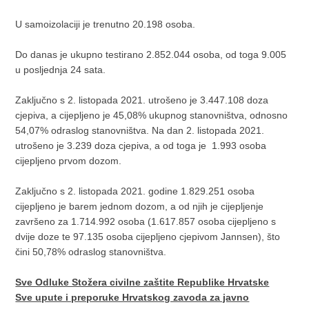
U samoizolaciji je trenutno 20.198 osoba.
Do danas je ukupno testirano 2.852.044 osoba, od toga 9.005
u posljednja 24 sata.
Zaključno s 2. listopada 2021. utrošeno je 3.447.108 doza
cjepiva, a cijepljeno je 45,08% ukupnog stanovništva, odnosno
54,07% odraslog stanovništva. Na dan 2. listopada 2021.
utrošeno je 3.239 doza cjepiva, a od toga je 1.993 osoba
cijepljeno prvom dozom.
Zaključno s 2. listopada 2021. godine 1.829.251 osoba
cijepljeno je barem jednom dozom, a od njih je cijepljenje
završeno za 1.714.992 osoba (1.617.857 osoba cijepljeno s
dvije doze te 97.135 osoba cijepljeno cjepivom Jannsen), što
čini 50,78% odraslog stanovništva.
Sve Odluke Stožera civilne zaštite Republike Hrvatske
Sve upute i preporuke Hrvatskog zavoda za javno