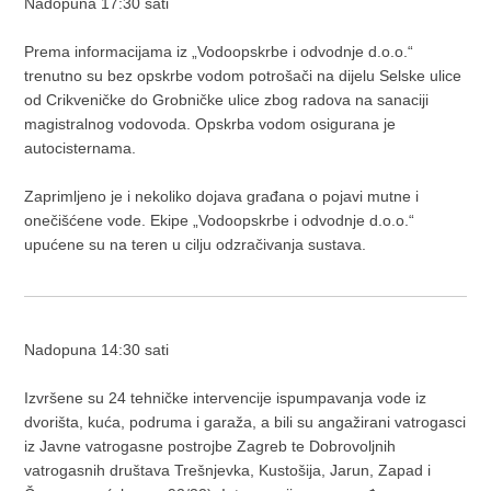
Nadopuna 17:30 sati
Prema informacijama iz „Vodoopskrbe i odvodnje d.o.o.“
trenutno su bez opskrbe vodom potrošači na dijelu Selske ulice
od Crikveničke do Grobničke ulice zbog radova na sanaciji
magistralnog vodovoda. Opskrba vodom osigurana je
autocisternama.
Zaprimljeno je i nekoliko dojava građana o pojavi mutne i
onečišćene vode. Ekipe „Vodoopskrbe i odvodnje d.o.o.“
upućene su na teren u cilju odzračivanja sustava.
Nadopuna 14:30 sati
Izvršene su 24 tehničke intervencije ispumpavanja vode iz
dvorišta, kuća, podruma i garaža, a bili su angažirani vatrogasci
iz Javne vatrogasne postrojbe Zagreb te Dobrovoljnih
vatrogasnih društava Trešnjevka, Kustošija, Jarun, Zapad i