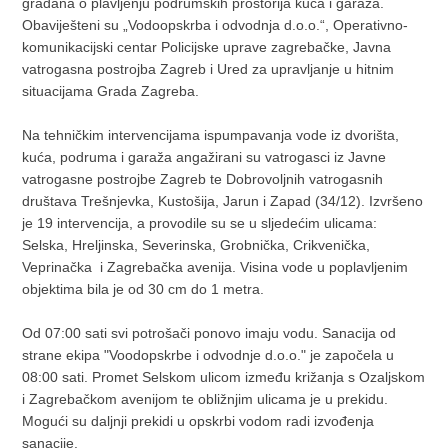
građana o plavljenju podrumskih prostorija kuća i garaža.
Obaviješteni su „Vodoopskrba i odvodnja d.o.o.“, Operativno-
komunikacijski centar Policijske uprave zagrebačke, Javna
vatrogasna postrojba Zagreb i Ured za upravljanje u hitnim
situacijama Grada Zagreba.
Na tehničkim intervencijama ispumpavanja vode iz dvorišta,
kuća, podruma i garaža angažirani su vatrogasci iz Javne
vatrogasne postrojbe Zagreb te Dobrovoljnih vatrogasnih
društava Trešnjevka, Kustošija, Jarun i Zapad (34/12). Izvršeno
je 19 intervencija, a provodile su se u sljedećim ulicama:
Selska, Hreljinska, Severinska, Grobnička, Crikvenička,
Veprinačka i Zagrebačka avenija. Visina vode u poplavljenim
objektima bila je od 30 cm do 1 metra.
Od 07:00 sati svi potrošači ponovo imaju vodu. Sanacija od
strane ekipa "Voodopskrbe i odvodnje d.o.o." je započela u
08:00 sati. Promet Selskom ulicom između križanja s Ozaljskom
i Zagrebačkom avenijom te obližnjim ulicama je u prekidu.
Mogući su daljnji prekidi u opskrbi vodom radi izvođenja
sanacije.