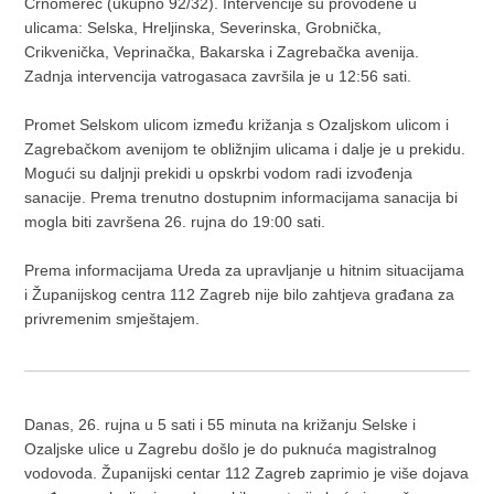
Črnomerec (ukupno 92/32). Intervencije su provođene u
ulicama: Selska, Hreljinska, Severinska, Grobnička,
Crikvenička, Veprinačka, Bakarska i Zagrebačka avenija.
Zadnja intervencija vatrogasaca završila je u 12:56 sati.
Promet Selskom ulicom između križanja s Ozaljskom ulicom i
Zagrebačkom avenijom te obližnjim ulicama i dalje je u prekidu.
Mogući su daljnji prekidi u opskrbi vodom radi izvođenja
sanacije. Prema trenutno dostupnim informacijama sanacija bi
mogla biti završena 26. rujna do 19:00 sati.
Prema informacijama Ureda za upravljanje u hitnim situacijama
i Županijskog centra 112 Zagreb nije bilo zahtjeva građana za
privremenim smještajem.
Danas, 26. rujna u 5 sati i 55 minuta na križanju Selske i
Ozaljske ulice u Zagrebu došlo je do puknuća magistralnog
vodovoda. Županijski centar 112 Zagreb zaprimio je više dojava