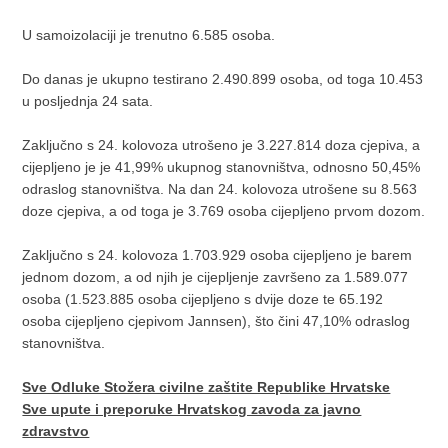
U samoizolaciji je trenutno 6.585 osoba.
Do danas je ukupno testirano 2.490.899 osoba, od toga 10.453
u posljednja 24 sata.
Zaključno s 24. kolovoza utrošeno je 3.227.814 doza cjepiva, a
cijepljeno je je 41,99% ukupnog stanovništva, odnosno 50,45%
odraslog stanovništva. Na dan 24. kolovoza utrošene su 8.563
doze cjepiva, a od toga je 3.769 osoba cijepljeno prvom dozom.
Zaključno s 24. kolovoza 1.703.929 osoba cijepljeno je barem
jednom dozom, a od njih je cijepljenje završeno za 1.589.077
osoba (1.523.885 osoba cijepljeno s dvije doze te 65.192
osoba cijepljeno cjepivom Jannsen), što čini 47,10% odraslog
stanovništva.
Sve Odluke Stožera civilne zaštite Republike Hrvatske
Sve upute i preporuke Hrvatskog zavoda za javno
zdravstvo