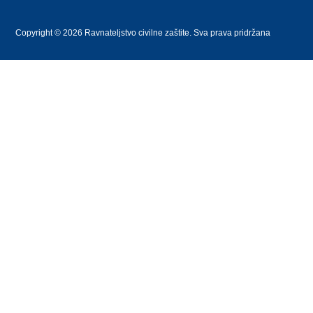
Copyright © 2026 Ravnateljstvo civilne zaštite. Sva prava pridržana