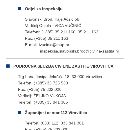
Odjel za inspekciju
Slavonski Brod, Kaje Adžić bb
Voditelj Odjela: IVICA VUČINIĆ
Telefoni: (+385) 35 211 160, 35 211 162
Fax: (+385) 35 211 163
E-mail: ivucinic@mup.hr
inspekcija.slavonski.brod@civilna-zastita.hr
PODRUČNA SLUŽBA CIVILNE ZAŠTITE VIROVITICA
Trg bana Josipa Jelačića 18, 33 000 Virovitica
Telefon: (+385) 33 725 530
Fax: (+385) 75 802 020
Voditelj: ŽELJKO VUKOJA
Telefon: (+385) 33 841 305
Županijski centar 112 Virovitica
Telefon: (033) 112, 033 841 301
Fax: (+385) 75 802 020