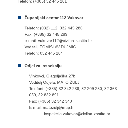
Telefon: (+385) 32 445 281
Županijski centar 112 Vukovar
Telefon: (032) 112, 032 445 286
Fax: (+385) 32 445 289
e-mail: vukovar112@civilna-zastita.hr
Voditelj: TOMISLAV DUJMIĆ
Telefon: 032 445 284
Odjel za inspekciju
Vinkovci, Glagoljaška 27b
Voditelj Odjela: MATO ŽULJ
Telefoni: (+385) 32 342 236, 32 209 250, 32 363
059, 32 832 891
Fax: (+385) 32 342 340
E-mail: matozulj@mup.hr
inspekcija.vukovar@civilna-zastita.hr