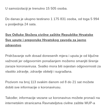
U samoizolaciji je trenutno 15 505 osoba.
Do danas je ukupno testirano 1 175 831 osoba, od toga 5 994
u posljednja 24 sata.
Sve Odluke Stožera civilne zaštite Republike Hrvatske
Sve upute i preporuke Hrvatskog zavoda za javno
zdravstvo
Pridržavanje svih dosad donesenih mjera i uputa je od ključne
važnosti jer odgovornim ponašanjem možemo smanjiti širenje
zaraze koronavirusa. Svatko mora biti svjestan odgovornosti za
vlastito zdravlje, zdravlje obitelji i sugrađana.
Pozivom na broj 113 svakim danom od 8 do 21 sat možete
dobiti sve informacije o koronavirusu.
Također, informacije vezane uz koronavirus možete pronaći na
internetskim stranicama Ravnateljstva civilne zaštite MUP-a