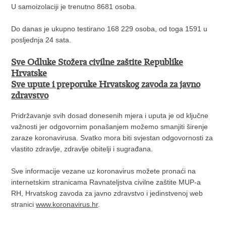
U samoizolaciji je trenutno 8681 osoba.
Do danas je ukupno testirano 168 229 osoba, od toga 1591 u
posljednja 24 sata.
Sve Odluke Stožera civilne zaštite Republike
Hrvatske
Sve upute i preporuke Hrvatskog zavoda za javno
zdravstvo
Pridržavanje svih dosad donesenih mjera i uputa je od ključne
važnosti jer odgovornim ponašanjem možemo smanjiti širenje
zaraze koronavirusa. Svatko mora biti svjestan odgovornosti za
vlastito zdravlje, zdravlje obitelji i sugrađana.
Sve informacije vezane uz koronavirus možete pronaći na
internetskim stranicama Ravnateljstva civilne zaštite MUP-a
RH, Hrvatskog zavoda za javno zdravstvo i jedinstvenoj web
stranici
www.koronavirus.hr
.