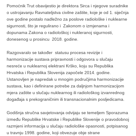
Pomoćnik Trut obavijestio je direktora Sirca i njegove suradnike
o ustrojavanju Ravnateljstva civilne zaštite, koje je od 1. siječnja
ove godine postalo nadležno za poslove radiološke i nuklearne
sigurnosti, što je regulirano i Zakonom o izmjenama i
dopunama Zakona o radiološkoj i nukleranoj sigurnosti,
donesenog u prosincu 2018. godine.
Razgovaralo se također statusu procesa revizije i
harmonizacije sustava pripravnosti i odgovora u slučaju
nesreće u nuklearnoj elektrani Krško, koju su Republika
Hrvatska i Republika Slovenija započele 2014. godine.
Ustanovljen je napredak u mnogim područjima harmonizacije
sustava, kao i definirane potrebe za daljnjom harmonizacijom
mjera zaštite u slučaju nuklearnog ili radiološkog izvanrednog
događaja s prekograničnim ili transnacionalnim posljedicama.
Godišnja stručna savjetovanja odvijaju se temeljem Sporazuma
između Republike Hrvatske i Republike Slovenije o pravodobnoj
razmjeni informacija u slučaju radiološke opasnosti, potpisanog
u travnju 1998. godine, koji obvezuje obje strane