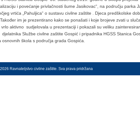
alizaciju i povećanje privlačnosti šume Jasikovac“, na području parka J
jeg vrtića „Pahuljica“ o sustavu civilne zaštite . Djeca predškolske dobi
đer im je prezentirano kako se ponašati i koje brojeve zvati u sluča
rlo aktivno sudjelovala u prezentaciji i pokazali su veliku zainteresira
e djelatnika Službe civilne zaštite Gospić i pripadnika HGSS Stanica Gos
ma osnovnih škola s područja grada Gospića.
2026 Ravnateljstvo civilne zaštite. Sva prava pridržana