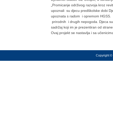
„Promicanje održivog razvoja kroz revit
upoznali su djecu predškolske dobi Dječ
upoznata s radom i opremom HGSS. Tako
prirodnih i drugih nepogoda. Djeca su v
sadržaj koji im je prezentiran od stran
Ovaj projekt se nastavlja i sa učenici
Copyright © 