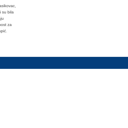
asikovac,
 su bila
ju
nost za
pić.