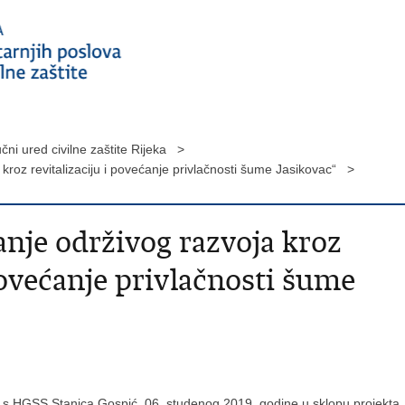
čni ured civilne zaštite Rijeka >
 kroz revitalizaciju i povećanje privlačnosti šume Jasikovac“ >
nje održivog razvoja kroz
 povećanje privlačnosti šume
ji s HGSS Stanica Gospić 06. studenog 2019. godine u sklopu projekta