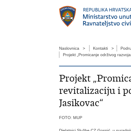
Naslovnica >
Kontakti >
Podru
Projekt „Promicanje održivog razvoja
Projekt „Promica
revitalizaciju i
Jasikovac“
FOTO: MUP
Djelatnici Službe CZ Gospić, u suradn