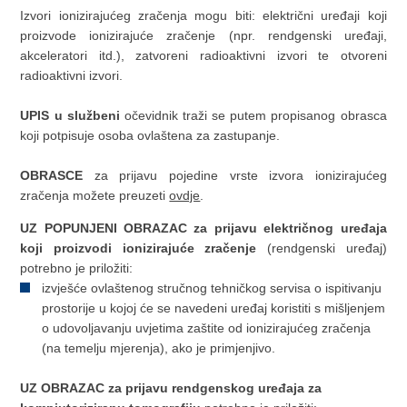
Izvori ionizirajućeg zračenja mogu biti: električni uređaji koji
proizvode ionizirajuće zračenje (npr. rendgenski uređaji,
akceleratori itd.), zatvoreni radioaktivni izvori te otvoreni
radioaktivni izvori.
UPIS u službeni
očevidnik traži se putem propisanog obrasca
koji potpisuje osoba ovlaštena za zastupanje.
OBRASCE
za prijavu pojedine vrste izvora ionizirajućeg
zračenja možete preuzeti
ovdje
.
UZ POPUNJENI OBRAZAC za prijavu električnog uređaja
koji proizvodi ionizirajuće zračenje
(rendgenski uređaj)
potrebno je priložiti:
izvješće ovlaštenog stručnog tehničkog servisa o ispitivanju
prostorije u kojoj će se navedeni uređaj koristiti s mišljenjem
o udovoljavanju uvjetima zaštite od ionizirajućeg zračenja
(na temelju mjerenja), ako je primjenjivo.
UZ OBRAZAC za prijavu rendgenskog uređaja za