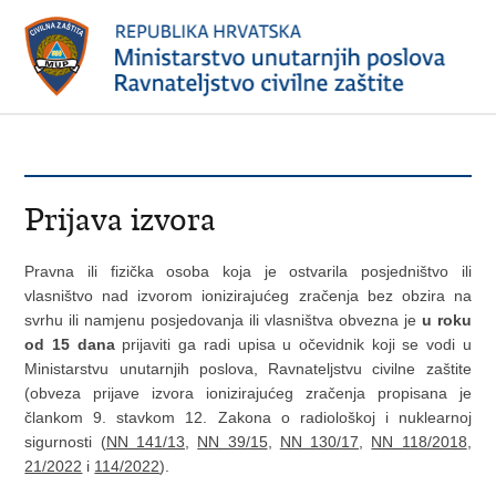
Prijava izvora
Pravna ili fizička osoba koja je ostvarila posjedništvo ili
vlasništvo nad izvorom ionizirajućeg zračenja bez obzira na
svrhu ili namjenu posjedovanja ili vlasništva obvezna je
u roku
od 15 dana
prijaviti ga radi upisa u očevidnik koji se vodi u
Ministarstvu unutarnjih poslova, Ravnateljstvu civilne zaštite
(obveza prijave izvora ionizirajućeg zračenja propisana je
člankom 9. stavkom 12. Zakona o radiološkoj i nuklearnoj
sigurnosti (
NN 141/13
,
NN 39/15
,
NN 130/17
,
NN 118/2018
,
21/2022
i
114/2022
).