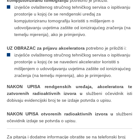
kompjutoriziranu tomografiju
potrebno je priložiti:
izvješće ovlaštenog stručnog tehničkog servisa o ispitivanju
prostorije u kojoj će se rendgenski uređaj za
kompjutoriziranu tomografiju koristiti s mišljenjem o
udovoljavanju uvjetima zaštite od ionizirajućeg zračenja (na
temelju mjerenja), ako je primjenjivo.
UZ OBRAZAC za prijavu akceleratora
potrebno je priložiti i:
izvješće ovlaštenog stručnog tehničkog servisa o ispitivanju
prostorije u kojoj će se navedeni akcelerator koristiti s
mišljenjem o udovoljavanju uvjetima zaštite od ionizirajućeg
zračenja (na temelju mjerenja), ako je primjenjivo.
NAKON UPISA rendgenskih uređaja, akceleratora te
zatvorenih radioaktivnih izvora u
službeni očevidnik isti
dobivaju evidencijski broj te se izdaje potvrda o upisu.
NAKON UPISA otvorenih radioaktivnih izvora u
službeni
očevidnik izdaje se potvrda o upisu.
Za pitanja i dodatne informacije obratite se na telefonski broj