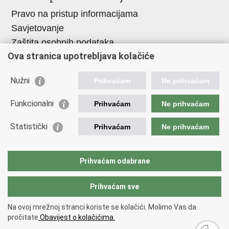
Pravo na pristup informacijama
Savjetovanje
Zaštita osobnih podataka
Ova stranica upotrebljava kolačiće
Zapošljavanje
Školovanje
Nužni
Prihvaćam
Ne prihvaćam
Odnosi s javnošću
Funkcionalni
Prihvaćam
Ne prihvaćam
Važne poveznice
Statistički
Prihvaćam
Ne prihvaćam
Vlada Republike Hrvatske
Ministarstvo unutarnjih poslova
Ministarstvo obrane
Prihvaćam odabrane
Prihvaćam sve
Povratak na vrh
Na ovoj mrežnoj stranci koriste se kolačići. Molimo Vas da
Copyright © 2026 Ravnateljstvo civilne zaštite.
Uvjeti
pročitate
Obavijest o kolačićima.
korištenja
.
Izjava o pristupačnosti
.