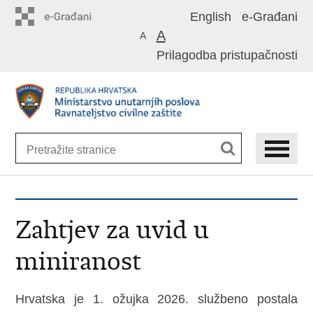
Preskoči
English
e-Građani
na
A
A
glavni
Prilagodba pristupačnosti
sadržaj
Zahtjev za uvid u
miniranost
Hrvatska je 1. ožujka 2026. službeno postala