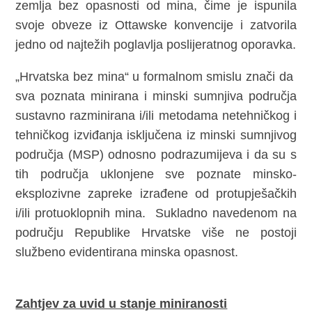
zemlja bez opasnosti od mina, čime je ispunila
svoje obveze iz Ottawske konvencije i zatvorila
jedno od najtežih poglavlja poslijeratnog oporavka.
„Hrvatska bez mina“ u formalnom smislu znači da
sva poznata minirana i minski sumnjiva područja
sustavno razminirana i/ili metodama netehničkog i
tehničkog izviđanja isključena iz minski sumnjivog
područja (MSP) odnosno podrazumijeva i da su s
tih područja uklonjene sve poznate minsko-
eksplozivne zapreke izrađene od protupješačkih
i/ili protuoklopnih mina. Sukladno navedenom na
području Republike Hrvatske više ne postoji
službeno evidentirana minska opasnost.
Zahtjev za uvid u stanje miniranosti