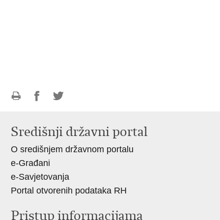
Ispiši
Podijeli
Podijeli
stranicu
na
na
Središnji državni portal
Facebooku
Twitteru
O središnjem državnom portalu
e-Građani
e-Savjetovanja
Portal otvorenih podataka RH
Pristup informacijama