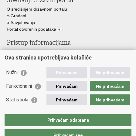
Središnji državni portal
O središnjem državnom portalu
e-Građani
e-Savjetovanja
Portal otvorenih podataka RH
Pristup informacijama
Pravo na pristup informacijama
Ova stranica upotrebljava kolačiće
Savjetovanje
Zaštita osobnih podataka
Zapošljavanje
Nužni
Prihvaćam
Ne prihvaćam
Školovanje
Odnosi s javnošću
Funkcionalni
Prihvaćam
Ne prihvaćam
Važne poveznice
Statistički
Prihvaćam
Ne prihvaćam
Vlada Republike Hrvatske
Ministarstvo unutarnjih poslova
Prihvaćam odabrane
Ministarstvo obrane
Prihvaćam sve