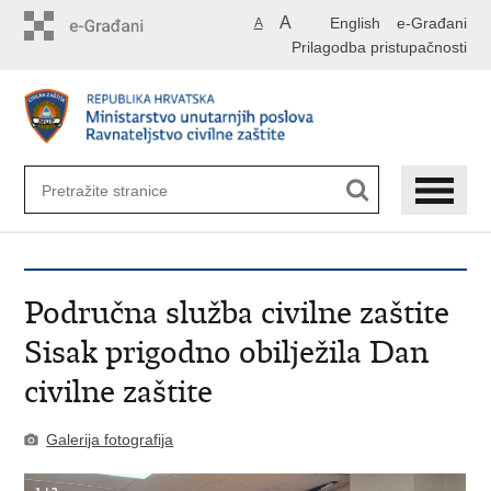
Preskoči
A
English
e-Građani
A
na
Prilagodba pristupačnosti
glavni
sadržaj
Područna služba civilne zaštite
Sisak prigodno obilježila Dan
civilne zaštite
Galerija fotografija