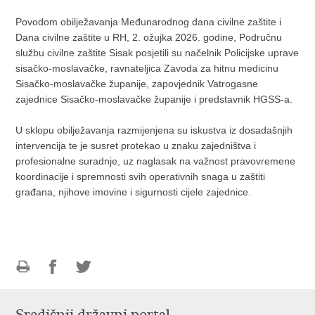
Povodom obilježavanja Međunarodnog dana civilne zaštite i
Dana civilne zaštite u RH, 2. ožujka 2026. godine, Područnu
službu civilne zaštite Sisak posjetili su načelnik Policijske uprave
sisačko-moslavačke, ravnateljica Zavoda za hitnu medicinu
Sisačko-moslavačke županije, zapovjednik Vatrogasne
zajednice Sisačko-moslavačke županije i predstavnik HGSS-a.
U sklopu obilježavanja razmijenjena su iskustva iz dosadašnjih
intervencija te je susret protekao u znaku zajedništva i
profesionalne suradnje, uz naglasak na važnost pravovremene
koordinacije i spremnosti svih operativnih snaga u zaštiti
građana, njihove imovine i sigurnosti cijele zajednice.
Ispiši
Podijeli
Podijeli
stranicu
na
na
Facebooku
Twitteru