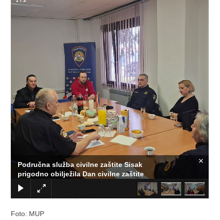
1
/
3
×
Područna služba civilne zaštite Sisak
prigodno obilježila Dan civilne zaštite
Foto: MUP