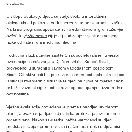
službama.
U sklopu edukacije djeca su sudjelovala u interaktivnim
aktivnostima i pokazala velik interes za teme sigurnosti i zaštite.
Na kraju programa upoznata su i s edukativnom igrom „
Zemlja
rizika
“ te
vježbenicom
čiji je cilj podizanje svijesti o smanjenju
rizika od katastrofa među najmlađima.
Područna služba civilne zaštite Sisak sudjelovala je i u vježbi
evakuacije i spašavanja u Dječjem vrtiću „Sunce“ Sisak,
provedenoj u suradnji s Javnom vatrogasnom postrojbom
Sisak. Cilj aktivnosti bio je provjeriti spremnost djelatnika i djece
u slučaju izvanrednih situacija te djeci na njima primjeren način
približiti važnost sigurnosti i pravilnog postupanja u izvanrednim
okolnostima.
Vježba evakuacije provedena je prema unaprijed utvrđenom
planu, a evakuacija djece i djelatnika protekla je brzo, mirno i
organizirano. Nakon završetka vježbe vatrogasci su djeci
predstavili svoju opremu, vozila i način rada, dok su djelatnici