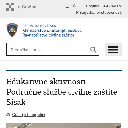
Preskoči
A
English
e-Građani
A
na
Prilagodba pristupačnosti
glavni
sadržaj
Edukativne aktivnosti
Područne službe civilne zaštite
Sisak
Galerija fotografija