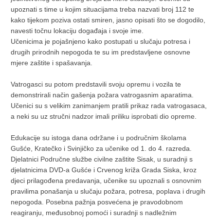
upoznati s time u kojim situacijama treba nazvati broj 112 te
kako tijekom poziva ostati smiren, jasno opisati što se dogodilo,
navesti točnu lokaciju događaja i svoje ime.
Učenicima je pojašnjeno kako postupati u slučaju potresa i
drugih prirodnih nepogoda te su im predstavljene osnovne
mjere zaštite i spašavanja.
Vatrogasci su potom predstavili svoju opremu i vozila te
demonstrirali način gašenja požara vatrogasnim aparatima.
Učenici su s velikim zanimanjem pratili prikaz rada vatrogasaca,
a neki su uz stručni nadzor imali priliku isprobati dio opreme.
Edukacije su istoga dana održane i u područnim školama
Gušće, Kratečko i Svinjičko za učenike od 1. do 4. razreda.
Djelatnici Područne službe civilne zaštite Sisak, u suradnji s
djelatnicima DVD-a Gušće i Crvenog križa Grada Siska, kroz
djeci prilagođena predavanja, učenike su upoznali s osnovnim
pravilima ponašanja u slučaju požara, potresa, poplava i drugih
nepogoda. Posebna pažnja posvećena je pravodobnom
reagiranju, međusobnoj pomoći i suradnji s nadležnim