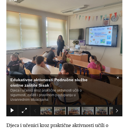
1
/
16
×
Edukativne aktivnosti Područne službe
civilne zaštite Sisak
Djeca i učenici kroz praktične aktivnosti učili o
sigurnosti, zaštiti i pravilnom postupanju u
izvanrednim situacijama
Djeca i učenici kroz praktične aktivnosti učili o