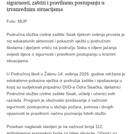
sigurnosti, zaštiti i pravilnom postupanju u
izvanrednim situacijama
Foto: MUP
Područna služba civilne zaštite Sisak tijekom svibnja provela je
niz edukativnih aktivnosti i pokaznih vježbi u područnim
školama i dječjem vrtiću na području Siska s ciljem jačanja
svijesti djece o sigurnosti i pravilnom postupanju u kriznim
situacijama.
U Područnoj školi u Žabnu 14. svibnja 2026. godine održana je
edukativno-pokazna vježba iz područja zaštite i spašavanja u
kojoj su sudjelovali pripadnici DVD-a Odra Sisačka, djelatnici
Područne službe civilne zaštite Sisak, učitelji i učenici svih
razreda. Program je obuhvatio predavanje o važnosti
sigurnosti, postupcima u slučaju požara, potresa i drugih
opasnosti te pravilnom načinu pozivanja hitnih službi.
Poseban naglasak stavljen je na važnost broja 112,
jedinstvenog europskog broja za hitne situacije. Učenici su