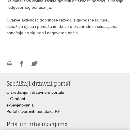
Ravnateljstva civilne zaštite govorili o važnosti pomoći, suradnje
i odgovornog ponašanja.
Ovakve aktivnosti doprinose razvoju sigurnosne kulture,
osnažuju djecu i pomažu im da se u izvanrednim situacijama
ponašaju na siguran i odgovoran način.
Ispiši
Podijeli
Podijeli
stranicu
na
na
Središnji državni portal
Facebooku
Twitteru
O središnjem državnom portalu
e-Građani
e-Savjetovanja
Portal otvorenih podataka RH
Pristup informacijama