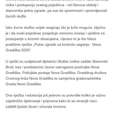
rizika i postupanju svakog pojedinca - od članova obitelji i
stanovnika jedne zgrade, pa sve do spremnosti i opremljenosti
žurnih službi.
Iako žurne službe uvijek reagiraju što je brže moguće, ključno
je i da svaki pojedinac posjeduje osnovna znanja i vještine za
postupanje u kriznim situacijama. Upravo to je bio fokus
praktične vježbe „Požar zgrade za kontrolu vaganja - Nova
Gradiška 2025“.
U vježbi su sudjelovali djelatnici Službe civilne zaštite Slavonski
Brod, kao i predstavnici Javne vatrogasne postrojbe Nova
Gradiška, Policijske postaje Nova Gradiška, Gradskog društva
Crvenog križa Nova Gradiška te zamjenica gradonačelnika
Grada Nove Gradiške.
Ova vježba i edukacija još jednom su potvrdile koliko je važno
zajedničko djelovanje i priprema kako bi se smanjili rizici,
zaštitili ljudski životi i očuvala imovina.