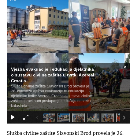
1
/
8
×
Vježba evakuacije i edukacija djelatnika
o sustavu civilne zaštite u tvrtki Axereal
Croatia
Služba civilne zaštite Slavonski Brod provela je
26. kolovoza vježbu evakuacije te edukaciju
djelatnika tvrtke Axereal Croatia o sustavu civilne
zaštite i pravilnom postupanju u slučaju nesreća i
katastrofa
Služba civilne zaštite Slavonski Brod provela je 26.