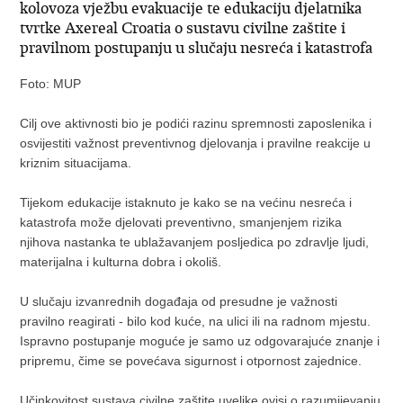
kolovoza vježbu evakuacije te edukaciju djelatnika
tvrtke Axereal Croatia o sustavu civilne zaštite i
pravilnom postupanju u slučaju nesreća i katastrofa
Foto: MUP
Cilj ove aktivnosti bio je podići razinu spremnosti zaposlenika i
osvijestiti važnost preventivnog djelovanja i pravilne reakcije u
kriznim situacijama.
Tijekom edukacije istaknuto je kako se na većinu nesreća i
katastrofa može djelovati preventivno, smanjenjem rizika
njihova nastanka te ublažavanjem posljedica po zdravlje ljudi,
materijalna i kulturna dobra i okoliš.
U slučaju izvanrednih događaja od presudne je važnosti
pravilno reagirati - bilo kod kuće, na ulici ili na radnom mjestu.
Ispravno postupanje moguće je samo uz odgovarajuće znanje i
pripremu, čime se povećava sigurnost i otpornost zajednice.
Učinkovitost sustava civilne zaštite uvelike ovisi o razumijevanju