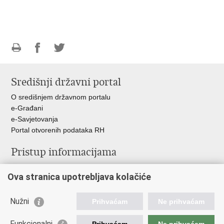
Ispiši
Podijeli
Podijeli
stranicu
na
na
Središnji državni portal
Facebooku
Twitteru
O središnjem državnom portalu
e-Građani
e-Savjetovanja
Portal otvorenih podataka RH
Pristup informacijama
Pravo na pristup informacijama
Ova stranica upotrebljava kolačiće
Savjetovanje
Zaštita osobnih podataka
Zapošljavanje
Nužni
Prihvaćam
Ne prihvaćam
Školovanje
Odnosi s javnošću
Funkcionalni
Prihvaćam
Ne prihvaćam