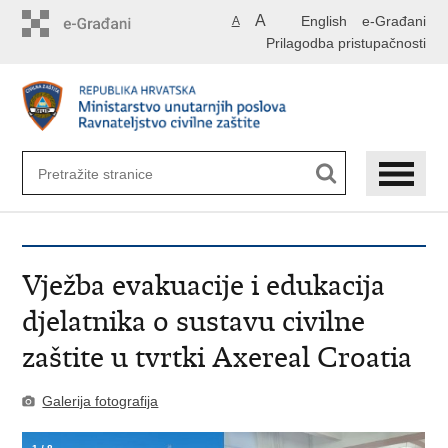
Preskoči
A
English
e-Građani
A
na
Prilagodba pristupačnosti
glavni
sadržaj
Vježba evakuacije i edukacija
djelatnika o sustavu civilne
zaštite u tvrtki Axereal Croatia
Galerija fotografija