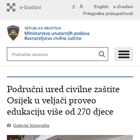
Preskoči
A
English
e-Građani
A
na
Prilagodba pristupačnosti
glavni
sadržaj
Područni ured civilne zaštite
Osijek u veljači proveo
edukaciju više od 270 djece
Galerija fotografija