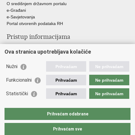
O središnjem državnom portalu
e-Građani
e-Savjetovanja
Portal otvorenih podataka RH
Pristup informacijama
Pravo na pristup informacijama
Ova stranica upotrebljava kolačiće
Savjetovanje
Zaštita osobnih podataka
Zapošljavanje
Nužni
Prihvaćam
Ne prihvaćam
Školovanje
Odnosi s javnošću
Funkcionalni
Prihvaćam
Ne prihvaćam
Važne poveznice
Statistički
Prihvaćam
Ne prihvaćam
Vlada Republike Hrvatske
Ministarstvo unutarnjih poslova
Prihvaćam odabrane
Ministarstvo obrane
Prihvaćam sve