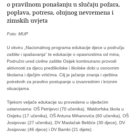
o pravilnom ponašanju u slučaju požara,
poplava, potresa, olujnog nevremena i
zimskih uvjeta
Foto: MUP
U okviru „Nacionalnog programa edukacije djece u području
zaštite i spašavanja“ te edukacije o opasnostima od mina,
Područni ured civilne zaštite Osijek kontinuirano provodi
aktivnosti za djecu predškolske i školske dobi u osnovnim
školama i dječjim vrtićima. Cilj je jačanje znanja i vještina
potrebnih za pravilno postupanje u izvanrednim i kriznim
situacijama.
Tijekom veljače edukacije su provedene u sljedećim
ustanovama: OŠ Petrijevci (70 učenika), Waldorfska škola u
Osijeku (17 učenika), OŠ Antuna Mihanovića (60 učenika), OŠ
Josipovac (27 učenika), DV Maslačak Belišće (30 djece), DV
Josipovac (46 djece) i DV Bambi (21 dijete).