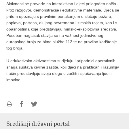
Aktivnosti se provode na interaktivan i djeci prilagođen način -
kroz razgovor, demonstracije i edukativne materijale. Djeca se
pritom upoznaju s pravilnim ponašanjem u slučaju požara,
poplava, potresa, olujnog nevremena i zimskih uvjeta, kao i s
opasnostima koje predstavljaju minsko-eksplozivna sredstva.
Poseban naglasak stavlja se na važnost jedinstvenog
europskog broja za hitne službe 112 te na pravilno korištenje
tog broja.
U edukativnim aktivnostima sudjeluju i pripadnici operativnih
snaga sustava civilne zaštite, koji djeci na praktičan i razumljiv
način predstavljaju svoju ulogu u zaštiti i spašavanju ljudi i
imovine.
Ispiši
Podijeli
Podijeli
stranicu
na
na
Središnji državni portal
Facebooku
Twitteru