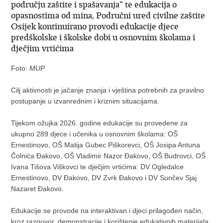
području zaštite i spašavanja“ te edukacija o
opasnostima od mina, Područni ured civilne zaštite
Osijek kontinuirano provodi edukacije djece
predškolske i školske dobi u osnovnim školama i
dječjim vrtićima
Foto:
MUP
Cilj aktivnosti je jačanje znanja i vještina potrebnih za pravilno
postupanje u izvanrednim i kriznim situacijama.
Tijekom ožujka 2026. godine edukacije su provedene za
ukupno 289 djece i učenika u osnovnim školama: OŠ
Ernestinovo, OŠ Matija Gubec Piškorevci, OŠ Josipa Antuna
Čolnića Đakovo, OŠ Vladimir Nazor Đakovo, OŠ Budrovci, OŠ
Ivana Tišova Viškovci te dječjim vrtićima: DV Ogledalce
Ernestinovo, DV Đakovo, DV Zvrk Đakovo i DV Sunčev Sjaj
Nazaret Đakovo.
Edukacije se provode na interaktivan i djeci prilagođen način,
kroz razgovor, demonstracije i korištenje edukativnih materijala.