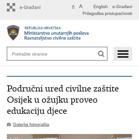
Preskoči
A
English
e-Građani
A
na
Prilagodba pristupačnosti
glavni
sadržaj
Područni ured civilne zaštite
Osijek u ožujku proveo
edukaciju djece
Galerija fotografija