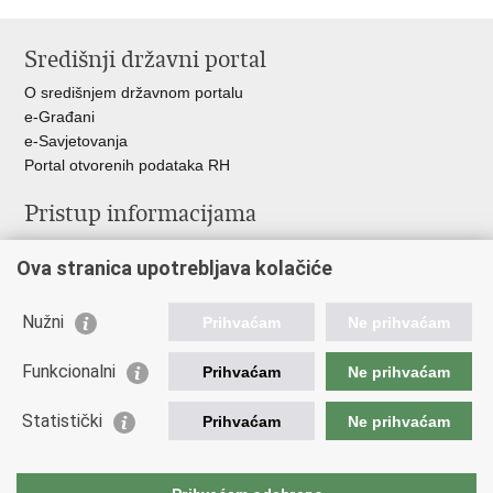
Ispiši
Podijeli
Podijeli
stranicu
na
na
Središnji državni portal
Facebooku
Twitteru
O središnjem državnom portalu
e-Građani
e-Savjetovanja
Portal otvorenih podataka RH
Pristup informacijama
Pravo na pristup informacijama
Ova stranica upotrebljava kolačiće
Savjetovanje
Zaštita osobnih podataka
Zapošljavanje
Nužni
Prihvaćam
Ne prihvaćam
Školovanje
Odnosi s javnošću
Funkcionalni
Prihvaćam
Ne prihvaćam
Važne poveznice
Statistički
Prihvaćam
Ne prihvaćam
Vlada Republike Hrvatske
Ministarstvo unutarnjih poslova