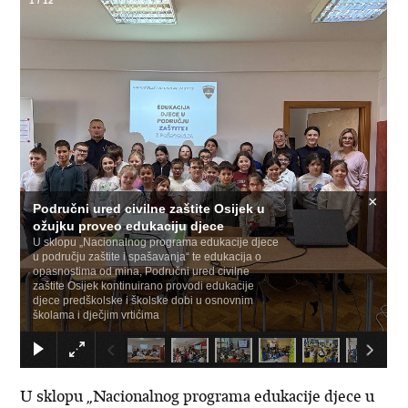
1
/
12
×
Područni ured civilne zaštite Osijek u
ožujku proveo edukaciju djece
U sklopu „Nacionalnog programa edukacije djece
u području zaštite i spašavanja“ te edukacija o
opasnostima od mina, Područni ured civilne
zaštite Osijek kontinuirano provodi edukacije
djece predškolske i školske dobi u osnovnim
školama i dječjim vrtićima
U sklopu „Nacionalnog programa edukacije djece u