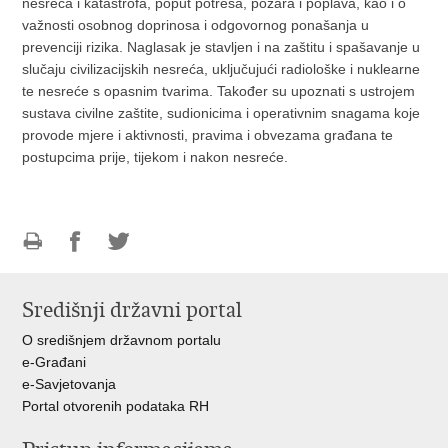
nesreća i katastrofa, poput potresa, požara i poplava, kao i o
važnosti osobnog doprinosa i odgovornog ponašanja u
prevenciji rizika. Naglasak je stavljen i na zaštitu i spašavanje u
slučaju civilizacijskih nesreća, uključujući radiološke i nuklearne
te nesreće s opasnim tvarima. Također su upoznati s ustrojem
sustava civilne zaštite, sudionicima i operativnim snagama koje
provode mjere i aktivnosti, pravima i obvezama građana te
postupcima prije, tijekom i nakon nesreće.
Ispiši
Podijeli
Podijeli
stranicu
na
na
Središnji državni portal
Facebooku
Twitteru
O središnjem državnom portalu
e-Građani
e-Savjetovanja
Portal otvorenih podataka RH