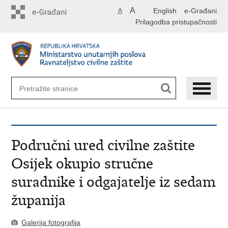
Preskoči
A
English
e-Građani
A
na
Prilagodba pristupačnosti
glavni
sadržaj
Područni ured civilne zaštite
Osijek okupio stručne
suradnike i odgajatelje iz sedam
županija
Galerija fotografija