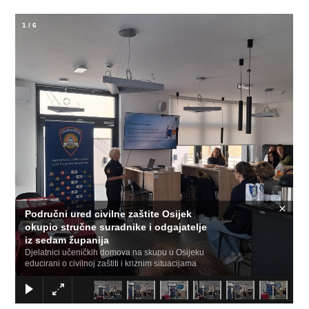
1
/
6
×
Područni ured civilne zaštite Osijek
okupio stručne suradnike i odgajatelje
iz sedam županija
Djelatnici učeničkih domova na skupu u Osijeku
educirani o civilnoj zaštiti i kriznim situacijama