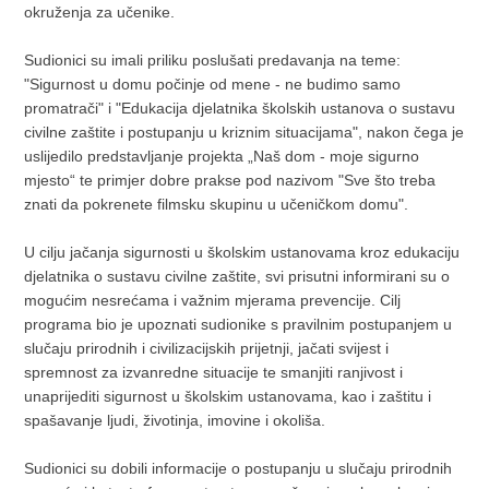
okruženja za učenike.
Sudionici su imali priliku poslušati predavanja na teme:
"Sigurnost u domu počinje od mene - ne budimo samo
promatrači" i "Edukacija djelatnika školskih ustanova o sustavu
civilne zaštite i postupanju u kriznim situacijama", nakon čega je
uslijedilo predstavljanje projekta „Naš dom - moje sigurno
mjesto“ te primjer dobre prakse pod nazivom "Sve što treba
znati da pokrenete filmsku skupinu u učeničkom domu".
U cilju jačanja sigurnosti u školskim ustanovama kroz edukaciju
djelatnika o sustavu civilne zaštite, svi prisutni informirani su o
mogućim nesrećama i važnim mjerama prevencije. Cilj
programa bio je upoznati sudionike s pravilnim postupanjem u
slučaju prirodnih i civilizacijskih prijetnji, jačati svijest i
spremnost za izvanredne situacije te smanjiti ranjivost i
unaprijediti sigurnost u školskim ustanovama, kao i zaštitu i
spašavanje ljudi, životinja, imovine i okoliša.
Sudionici su dobili informacije o postupanju u slučaju prirodnih