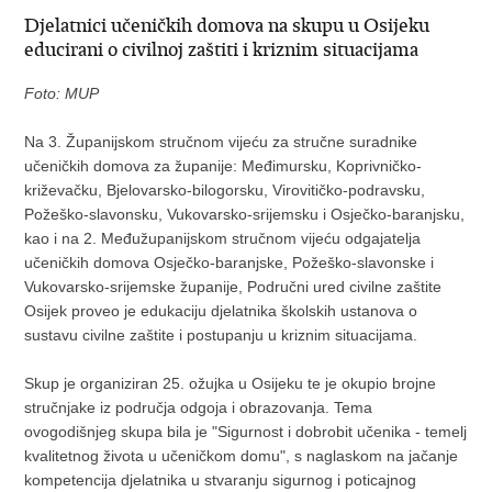
Djelatnici učeničkih domova na skupu u Osijeku
educirani o civilnoj zaštiti i kriznim situacijama
Foto: MUP
Na 3. Županijskom stručnom vijeću za stručne suradnike
učeničkih domova za županije: Međimursku, Koprivničko-
križevačku, Bjelovarsko-bilogorsku, Virovitičko-podravsku,
Požeško-slavonsku, Vukovarsko-srijemsku i Osječko-baranjsku,
kao i na 2. Međužupanijskom stručnom vijeću odgajatelja
učeničkih domova Osječko-baranjske, Požeško-slavonske i
Vukovarsko-srijemske županije, Područni ured civilne zaštite
Osijek proveo je edukaciju djelatnika školskih ustanova o
sustavu civilne zaštite i postupanju u kriznim situacijama.
Skup je organiziran 25. ožujka u Osijeku te je okupio brojne
stručnjake iz područja odgoja i obrazovanja. Tema
ovogodišnjeg skupa bila je "Sigurnost i dobrobit učenika - temelj
kvalitetnog života u učeničkom domu", s naglaskom na jačanje
kompetencija djelatnika u stvaranju sigurnog i poticajnog