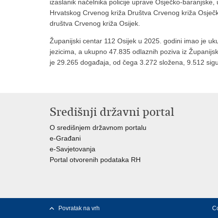
izaslanik načelnika policije uprave Osječko-baranjske
Hrvatskog Crvenog križa Društva Crvenog križa Osječ
društva Crvenog križa Osijek.
Županijski centar 112 Osijek u 2025. godini imao je u
jezicima, a ukupno 47.835 odlaznih poziva iz Županijs
je 29.265 događaja, od čega 3.272 složena, 9.512 sig
Središnji državni portal
O središnjem državnom portalu
e-Građani
e-Savjetovanja
Portal otvorenih podataka RH
Povratak na vrh
Co