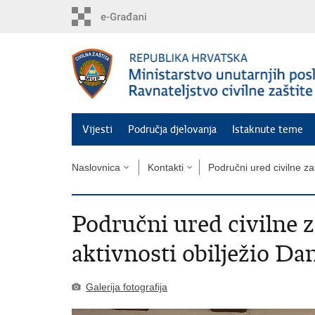
Preskoči
na
glavni
sadržaj
Vijesti
Područja djelovanja
Istaknute teme
Naslovnica
Kontakti
Područni ured civilne za
Područni ured civilne z
aktivnosti obilježio Dan
Galerija fotografija