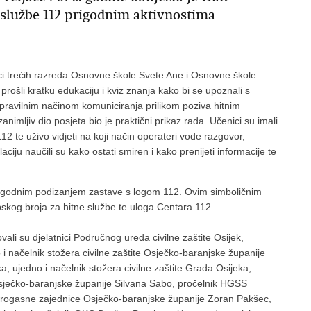
 službe 112 prigodnim aktivnostima
ici trećih razreda Osnovne škole Svete Ane i Osnovne škole
prošli kratku edukaciju i kviz znanja kako bi se upoznali s
ravilnim načinom komuniciranja prilikom poziva hitnim
mljiv dio posjeta bio je praktični prikaz rada. Učenici su imali
112 te uživo vidjeti na koji način operateri vode razgovor,
laciju naučili su kako ostati smiren i kako prenijeti informacije te
prigodnim podizanjem zastave s logom 112. Ovim simboličnim
skog broja za hitne službe te uloga Centara 112.
li su djelatnici Područnog ureda civilne zaštite Osijek,
 načelnik stožera civilne zaštite Osječko-baranjske županije
 ujedno i načelnik stožera civilne zaštite Grada Osijeka,
Osječko-baranjske županije Silvana Sabo, pročelnik HGSS
atrogasne zajednice Osječko-baranjske županije Zoran Pakšec,