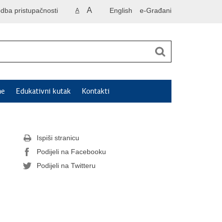
A
odba pristupačnosti
English
e-Građani
A
ne
Edukativni kutak
Kontakti
Ispiši stranicu
Podijeli na Facebooku
Podijeli na Twitteru