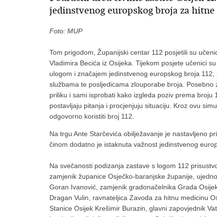
jedinstvenog europskog broja za hitne
Foto: MUP
Tom prigodom, Županijski centar 112 posjetili su učen
Vladimira Becića iz Osijeka. Tijekom posjete učenici su 
ulogom i značajem jedinstvenog europskog broja 112, p
službama te posljedicama zlouporabe broja. Posebno zani
priliku i sami isprobati kako izgleda poziv prema broju 
postavljaju pitanja i procjenjuju situaciju. Kroz ovu simu
odgovorno koristiti broj 112.
Na trgu Ante Starčevića obilježavanje je nastavljeno 
činom dodatno je istaknuta važnost jedinstvenog europ
Na svečanosti podizanja zastave s logom 112 prisustvova
zamjenik županice Osječko-baranjske županije, ujedno i
Goran Ivanović, zamjenik gradonačelnika Grada Osijeka,
Dragan Vulin, ravnateljica Zavoda za hitnu medicinu 
Stanice Osijek Krešimir Burazin, glavni zapovjednik V