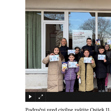
Područni ured civilne zaštite Osijek 11. veljače 2026. godine
hitne službe 112 prigodnim aktivnostima
Područni ured civilne zaštite Osijek 11.