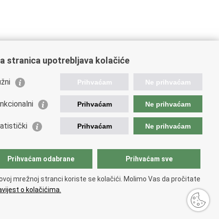
a stranica upotrebljava kolačiće
žni
Prihvaćam
Ne prihvaćam
nkcionalni
Prihvaćam
Ne prihvaćam
ažne poveznice
atistički
Prihvaćam
Ne prihvaćam
da Republike Hrvatske
istarstvo unutarnjih poslova
istarstvo obrane
Prihvaćam odabrane
Prihvaćam sve
ovoj mrežnoj stranci koriste se kolačići. Molimo Vas da pročitate
vijest o kolačićima.
ti
.