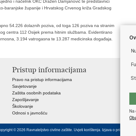
, ujedno i načelnik OKC Dražen Damjanović te predstavnici
ko-baranjske županije i Hrvatskog Crvenog križa Gradskog
kupno 54.226 dolaznih poziva, od toga 126 poziva na stranim
kog centra 112 Osijek prema hitnim službama. Evidentirano
Ov
urnosna, 3.194 vatrogasna te 13.287 medicinska događaja.
Nu
Fu
Pristup informacijama
V
St
Pravo na pristup informacijama
Vla
Savjetovanje
Min
Zaštita osobnih podataka
Min
Zapošljavanje
Školovanje
Na 
Odnosi s javnošću
Oba
pyright © 2026 Ravnateljstvo civilne zaštite.
Uvjeti korištenja
.
Izjava o pristupačnos