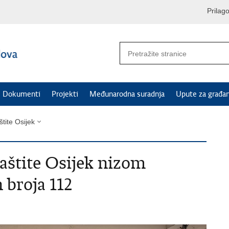
Prilag
Dokumenti
Projekti
Međunarodna suradnja
Upute za građa
štite Osijek
aštite Osijek nizom
 broja 112