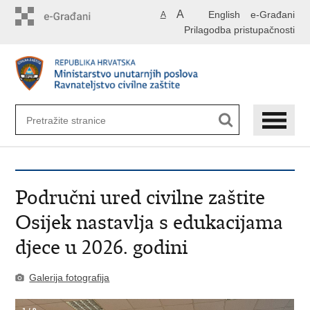
Preskoči
A
English
e-Građani
A
na
Prilagodba pristupačnosti
glavni
sadržaj
Područni ured civilne zaštite
Osijek nastavlja s edukacijama
djece u 2026. godini
Galerija fotografija