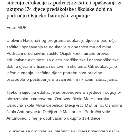
siječnju edukacije iz područja zaštite i spašavanja za
ukupno 174 djece predškolske i školske dobi na
području Osječko-baranjske županije
Foto: MUP
U okviru Nacionalnog programa edukacije djece u području
zaštite i spašavanja te edukacija o opasnostima od mina,
Područni ured civilne zaštite Osijek kontinuirano provodi
edukativne aktivnosti za djecu predškolske i osnovnoškolske
dobi u dječjim vrtićima i osnovnim školama. Cilj edukacija je
jačanje znanja i vještina djece potrebnih za pravilno i
pravodobno postupanje u izvanrednim i kriznim situacijama.
Tijekom siječnja edukacije su provedene u sljedećim odgojno-
obrazovnim ustanovama: Osnovna škola Mate Lovraka,
Osnovna škola Milka Cepelića, Dječji vrtić Mali princ, Osnovna
škola Antunovac te Dječji vrtić Mali princ - Područni vrtić
Antunovac, čime je obuhvaćeno ukupno 174 djece.
Edukacije se provode na interaktivan i djeci prilagođen način,