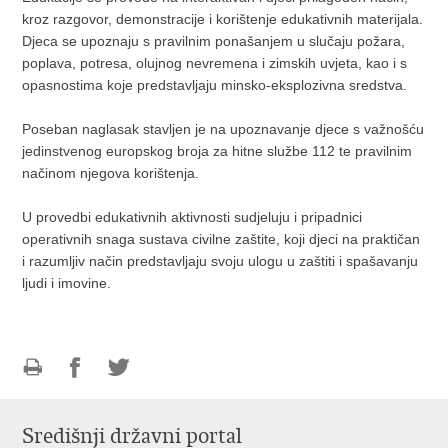
kroz razgovor, demonstracije i korištenje edukativnih materijala.
Djeca se upoznaju s pravilnim ponašanjem u slučaju požara,
poplava, potresa, olujnog nevremena i zimskih uvjeta, kao i s
opasnostima koje predstavljaju minsko-eksplozivna sredstva.
Poseban naglasak stavljen je na upoznavanje djece s važnošću
jedinstvenog europskog broja za hitne službe 112 te pravilnim
načinom njegova korištenja.
U provedbi edukativnih aktivnosti sudjeluju i pripadnici
operativnih snaga sustava civilne zaštite, koji djeci na praktičan
i razumljiv način predstavljaju svoju ulogu u zaštiti i spašavanju
ljudi i imovine.
Ispiši
Podijeli
Podijeli
stranicu
na
na
Središnji državni portal
Facebooku
Twitteru