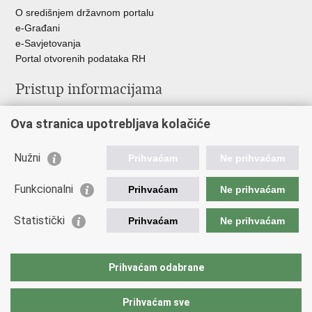
O središnjem državnom portalu
e-Građani
e-Savjetovanja
Portal otvorenih podataka RH
Pristup informacijama
Pravo na pristup informacijama
Ova stranica upotrebljava kolačiće
Savjetovanje
Zaštita osobnih podataka
Zapošljavanje
Nužni
Prihvaćam
Ne prihvaćam
Školovanje
Odnosi s javnošću
Funkcionalni
Prihvaćam
Ne prihvaćam
Važne poveznice
Statistički
Prihvaćam
Ne prihvaćam
Vlada Republike Hrvatske
Ministarstvo unutarnjih poslova
Prihvaćam odabrane
Ministarstvo obrane
Prihvaćam sve