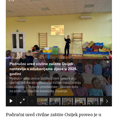
1
/
9
×
Područni ured civilne zaštite Osijek
nastavlja s edukacijama djece u 2026.
godini
Područni ured civilne zaštite Osijek proveo je u
siječnju edukacije iz područja zaštite i spašavanja
za ukupno 174 djece predškolske i školske dobi
na području Osječko-baranjske županije
Područni ured civilne zaštite Osijek proveo je u