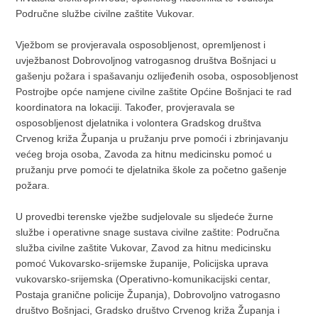
Područne službe civilne zaštite Vukovar.
Vježbom se provjeravala osposobljenost, opremljenost i
uvježbanost Dobrovoljnog vatrogasnog društva Bošnjaci u
gašenju požara i spašavanju ozlijeđenih osoba, osposobljenost
Postrojbe opće namjene civilne zaštite Općine Bošnjaci te rad
koordinatora na lokaciji. Također, provjeravala se
osposobljenost djelatnika i volontera Gradskog društva
Crvenog križa Županja u pružanju prve pomoći i zbrinjavanju
većeg broja osoba, Zavoda za hitnu medicinsku pomoć u
pružanju prve pomoći te djelatnika škole za početno gašenje
požara.
U provedbi terenske vježbe sudjelovale su sljedeće žurne
službe i operativne snage sustava civilne zaštite: Područna
služba civilne zaštite Vukovar, Zavod za hitnu medicinsku
pomoć Vukovarsko-srijemske županije, Policijska uprava
vukovarsko-srijemska (Operativno-komunikacijski centar,
Postaja granične policije Županja), Dobrovoljno vatrogasno
društvo Bošnjaci, Gradsko društvo Crvenog križa Županja i