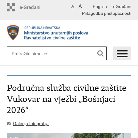
Preskoči
A
English
e-Građani
A
na
Prilagodba pristupačnosti
glavni
sadržaj
Područna služba civilne zaštite
Vukovar na vježbi „Bošnjaci
2026“
Galerija fotografija