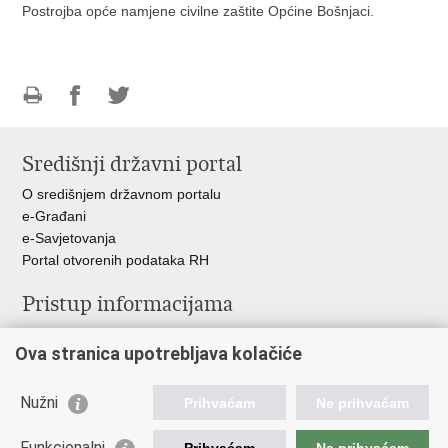
Postrojba opće namjene civilne zaštite Općine Bošnjaci.
Ispiši
Podijeli
Podijeli
stranicu
na
na
Središnji državni portal
Facebooku
Twitteru
O središnjem državnom portalu
e-Građani
e-Savjetovanja
Portal otvorenih podataka RH
Pristup informacijama
Pravo na pristup informacijama
Ova stranica upotrebljava kolačiće
Savjetovanje
Zaštita osobnih podataka
Zapošljavanje
Nužni
Prihvaćam
Ne prihvaćam
Školovanje
Odnosi s javnošću
Funkcionalni
Prihvaćam
Ne prihvaćam