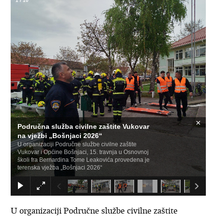
1
/
10
×
Područna služba civilne zaštite Vukovar
na vježbi „Bošnjaci 2026“
U organizaciji Područne službe civilne zaštite
Vukovar i Općine Bošnjaci, 15. travnja u Osnovnoj
školi fra Bernardina Tome Leakovića provedena je
terenska vježba „Bošnjaci 2026“
U organizaciji Područne službe civilne zaštite