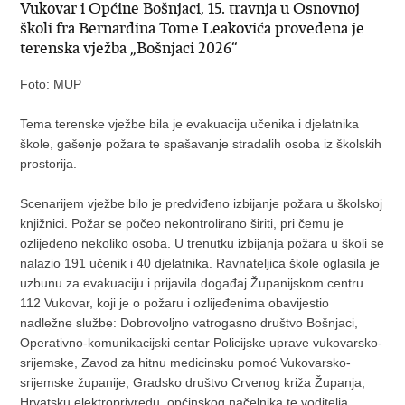
Vukovar i Općine Bošnjaci, 15. travnja u Osnovnoj
školi fra Bernardina Tome Leakovića provedena je
terenska vježba „Bošnjaci 2026“
Foto: MUP
Tema terenske vježbe bila je evakuacija učenika i djelatnika
škole, gašenje požara te spašavanje stradalih osoba iz školskih
prostorija.
Scenarijem vježbe bilo je predviđeno izbijanje požara u školskoj
knjižnici. Požar se počeo nekontrolirano širiti, pri čemu je
ozlijeđeno nekoliko osoba. U trenutku izbijanja požara u školi se
nalazio 191 učenik i 40 djelatnika. Ravnateljica škole oglasila je
uzbunu za evakuaciju i prijavila događaj Županijskom centru
112 Vukovar, koji je o požaru i ozlijeđenima obavijestio
nadležne službe: Dobrovoljno vatrogasno društvo Bošnjaci,
Operativno-komunikacijski centar Policijske uprave vukovarsko-
srijemske, Zavod za hitnu medicinsku pomoć Vukovarsko-
srijemske županije, Gradsko društvo Crvenog križa Županja,
Hrvatsku elektroprivredu, općinskog načelnika te voditelja