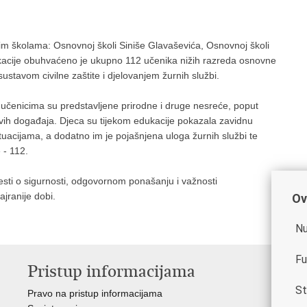
m školama: Osnovnoj školi Siniše Glavaševića, Osnovnoj školi
kacije obuhvaćeno je ukupno 112 učenika nižih razreda osnovne
sustavom civilne zaštite i djelovanjem žurnih službi.
 učenicima su predstavljene prirodne i druge nesreće, poput
kvih događaja. Djeca su tijekom edukacije pokazala zavidnu
uacijama, a dodatno im je pojašnjena uloga žurnih službi te
 - 112.
esti o sigurnosti, odgovornom ponašanju i važnosti
jranije dobi.
Ov
Nu
Fu
Pristup informacijama
V
St
Pravo na pristup informacijama
Vla