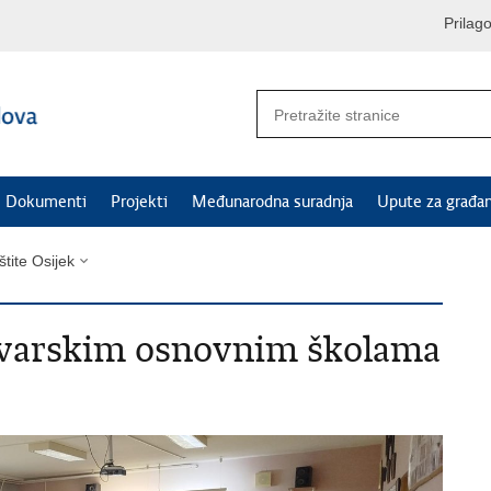
Prilag
Dokumenti
Projekti
Međunarodna suradnja
Upute za građa
štite Osijek
ovarskim osnovnim školama