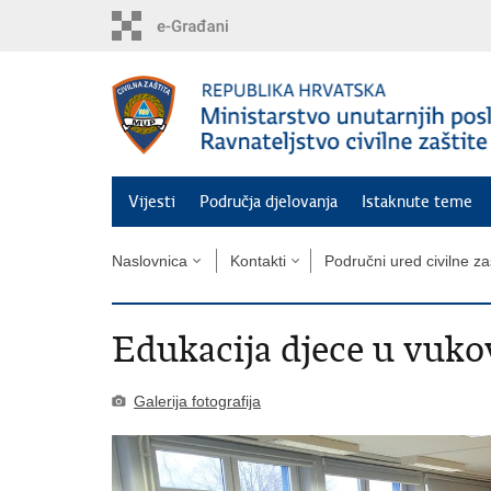
Preskoči
na
glavni
sadržaj
Vijesti
Područja djelovanja
Istaknute teme
Naslovnica
Kontakti
Područni ured civilne za
Edukacija djece u vuk
Galerija fotografija