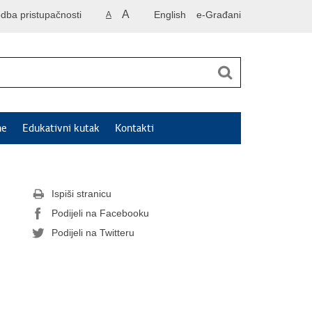
A
odba pristupačnosti
English
e-Građani
A
ne
Edukativni kutak
Kontakti
Ispiši stranicu
Podijeli na Facebooku
Podijeli na Twitteru