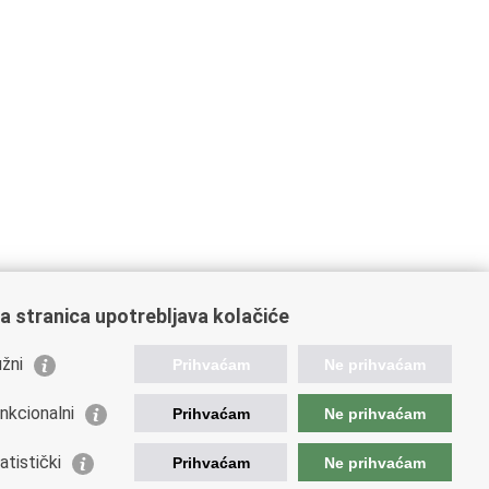
a stranica upotrebljava kolačiće
žni
Prihvaćam
Ne prihvaćam
nkcionalni
Prihvaćam
Ne prihvaćam
ažne poveznice
atistički
Prihvaćam
Ne prihvaćam
da Republike Hrvatske