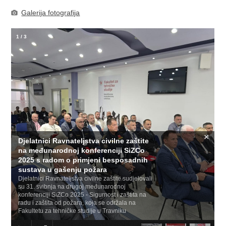
Galerija fotografija
1
/
3
×
Djelatnici Ravnateljstva civilne zaštite
na međunarodnoj konferenciji SiZCo
2025 s radom o primjeni besposadnih
sustava u gašenju požara
Djelatnici Ravnateljstva civilne zaštite sudjelovali
su 31. svibnja na drugoj međunarodnoj
konferenciji SiZCo 2025 - Sigurnost i zaštita na
radu i zaštita od požara, koja se održala na
Fakultetu za tehničke studije u Travniku