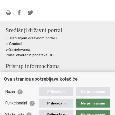
Ispiši
Podijeli
Podijeli
stranicu
na
na
Središnji državni portal
Facebooku
Twitteru
O središnjem državnom portalu
e-Građani
e-Savjetovanja
Portal otvorenih podataka RH
Pristup informacijama
Pravo na pristup informacijama
Ova stranica upotrebljava kolačiće
Savjetovanje
Zaštita osobnih podataka
Zapošljavanje
Nužni
Prihvaćam
Ne prihvaćam
Školovanje
Odnosi s javnošću
Funkcionalni
Prihvaćam
Ne prihvaćam
Važne poveznice
Statistički
Prihvaćam
Ne prihvaćam