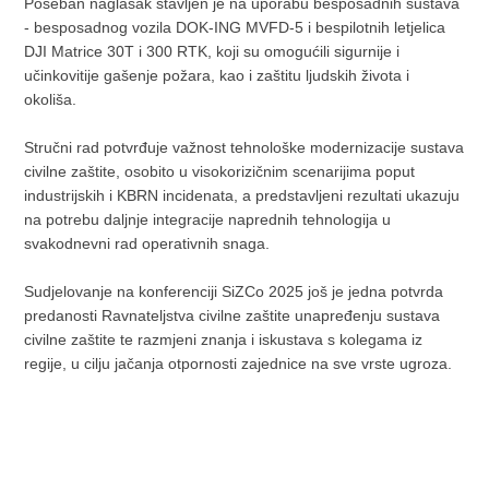
Poseban naglasak stavljen je na uporabu besposadnih sustava
- besposadnog vozila DOK-ING MVFD-5 i bespilotnih letjelica
DJI Matrice 30T i 300 RTK, koji su omogućili sigurnije i
učinkovitije gašenje požara, kao i zaštitu ljudskih života i
okoliša.
Stručni rad potvrđuje važnost tehnološke modernizacije sustava
civilne zaštite, osobito u visokorizičnim scenarijima poput
industrijskih i KBRN incidenata, a predstavljeni rezultati ukazuju
na potrebu daljnje integracije naprednih tehnologija u
svakodnevni rad operativnih snaga.
Sudjelovanje na konferenciji SiZCo 2025 još je jedna potvrda
predanosti Ravnateljstva civilne zaštite unapređenju sustava
civilne zaštite te razmjeni znanja i iskustava s kolegama iz
regije, u cilju jačanja otpornosti zajednice na sve vrste ugroza.