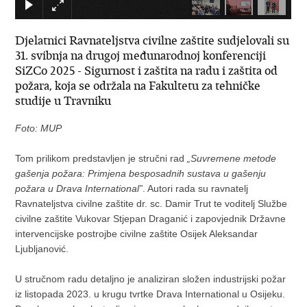
Djelatnici Ravnateljstva civilne zaštite sudjelovali su
31. svibnja na drugoj međunarodnoj konferenciji
SiZCo 2025 - Sigurnost i zaštita na radu i zaštita od
požara, koja se održala na Fakultetu za tehničke
studije u Travniku
Foto: MUP
Tom prilikom predstavljen je stručni rad
„Suvremene metode
gašenja požara: Primjena besposadnih sustava u gašenju
požara u Drava International”
. Autori rada su ravnatelj
Ravnateljstva civilne zaštite dr. sc. Damir Trut te voditelj Službe
civilne zaštite Vukovar Stjepan Draganić i zapovjednik Državne
intervencijske postrojbe civilne zaštite Osijek Aleksandar
Ljubljanović.
U stručnom radu detaljno je analiziran složen industrijski požar
iz listopada 2023. u krugu tvrtke Drava International u Osijeku.