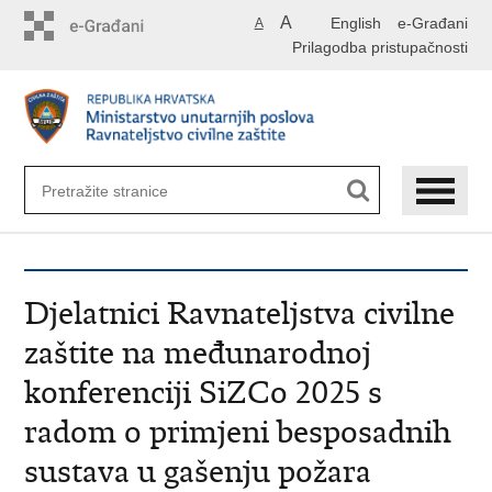
Preskoči
A
English
e-Građani
A
na
Prilagodba pristupačnosti
glavni
sadržaj
Djelatnici Ravnateljstva civilne
zaštite na međunarodnoj
konferenciji SiZCo 2025 s
radom o primjeni besposadnih
sustava u gašenju požara