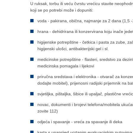
U ruksak, torbu ili veću čvrstu vrećicu stavite neophodn
koji se po potrebi može i dopuniti:
voda - pakirana, obična, najmanje za 2 dana (1,5 -2
hrana - dehidrirana ili konzervirana koju inače jede
higijenske potrepštine - četkica i pasta za zube, za
higijenski ulošci, antibakterijski gel i sl.
medicinske potrepštine - flasteri, sredstvo za dezinf
medicinska pomagala i lijekovi
priručna sredstava i elektronika - otvarač za konz
dodajte mobitel), prijenosni radijski prijemnik na bat
svjetiljka, pištaljka, šibice ili upaljač, plastične vr
novac, dokumenti i brojevi telefona/mobitela ukućana
zovite 112)
odjeća i spavanje - vreća za spavanje ili deka
karta s unaprijed ucrtanim evakuacijskim putovima