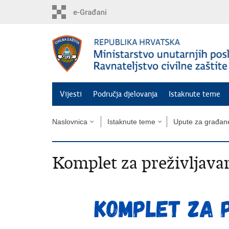
Preskoči
na
glavni
sadržaj
Vijesti
Područja djelovanja
Istaknute teme
Naslovnica
Istaknute teme
Upute za građan
Komplet za preživljava