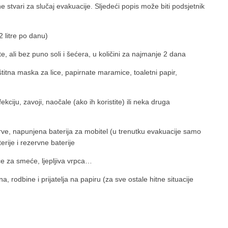
e stvari za slučaj evakuacije. Sljedeći popis može biti podsjetnik
 litre po danu)
te, ali bez puno soli i šećera, u količini za najmanje 2 dana
štitna maska za lice, papirnate maramice, toaletni papir,
ekciju, zavoji, naočale (ako ih koristite) ili neka druga
erve, napunjena baterija za mobitel (u trenutku evakuacije samo
erije i rezervne baterije
ećice za smeće, ljepljiva vrpca…
, rodbine i prijatelja na papiru (za sve ostale hitne situacije