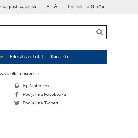
A
odba pristupačnosti
English
e-Građani
A
ne
Edukativni kutak
Kontakti
o završetku nesreće
Ispiši stranicu
Podijeli na Facebooku
Podijeli na Twitteru