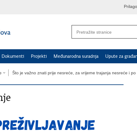
Prilag
Dokumenti
Projekti
Međunarodna suradnja
Upute za građa
e
Što je važno znati prije nesreće, za vrijeme trajanja nesreće i p
nje